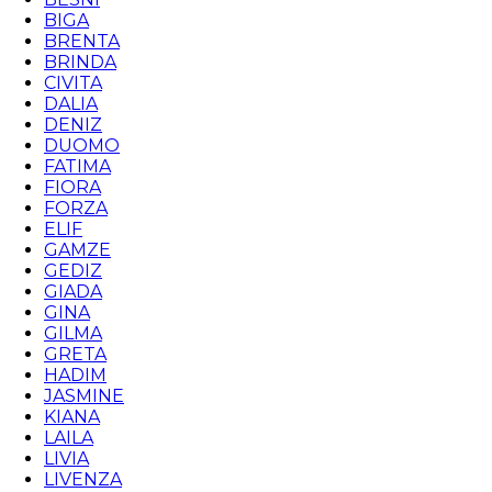
BIGA
BRENTA
BRINDA
CIVITA
DALIA
DENIZ
DUOMO
FATIMA
FIORA
FORZA
ELIF
GAMZE
GEDIZ
GIADA
GINA
GILMA
GRETA
HADIM
JASMINE
KIANA
LAILA
LIVIA
LIVENZA