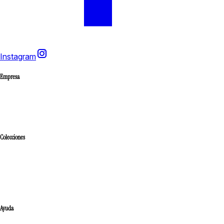
Instagram
Empresa
Inicio
Conócenos
Distribuidores
Colecciones
Ver Todo
India
Turquía
Egipto
Ayuda