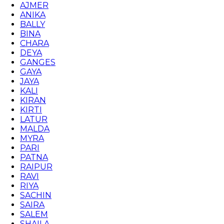
AJMER
ANIKA
BALLY
BINA
CHARA
DEYA
GANGES
GAYA
JAYA
KALI
KIRAN
KIRTI
LATUR
MALDA
MYRA
PARI
PATNA
RAIPUR
RAVI
RIYA
SACHIN
SAIRA
SALEM
SHAILA