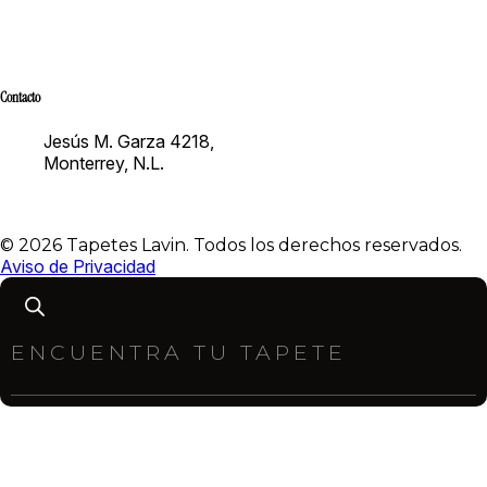
Preguntas Frecuentes
Contacto
Proyectos personales
Contacto
Jesús M. Garza 4218,
Monterrey, N.L.
(+52) 81 1102 1519
bienvenidos@tapeteslavin.com
© 2026 Tapetes Lavin. Todos los derechos reservados.
Aviso de Privacidad
Products
search