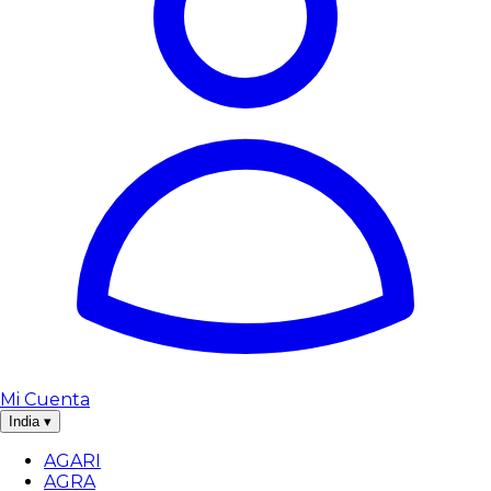
Mi Cuenta
India
▾
AGARI
AGRA