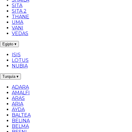
SITA
SITA 2
THANE
UMA
VANI
VEDAS
Egipto
▾
ISIS
LOTUS
NUBIA
Turquía
▾
ADARA
AMALFI
ARAS
ARIA
AYDA
BALTEA
BELINA
BELMA
BESNI