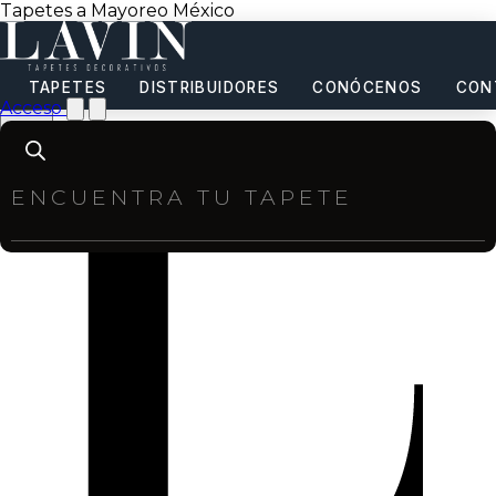
Tapetes a Mayoreo México
TAPETES
DISTRIBUIDORES
CONÓCENOS
CON
Acceso
Products
search