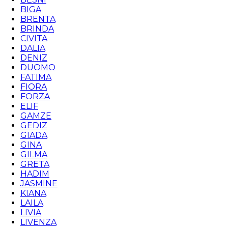
BIGA
BRENTA
BRINDA
CIVITA
DALIA
DENIZ
DUOMO
FATIMA
FIORA
FORZA
ELIF
GAMZE
GEDIZ
GIADA
GINA
GILMA
GRETA
HADIM
JASMINE
KIANA
LAILA
LIVIA
LIVENZA