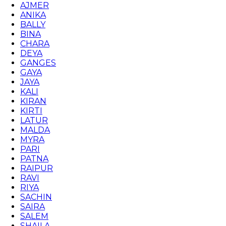
AJMER
ANIKA
BALLY
BINA
CHARA
DEYA
GANGES
GAYA
JAYA
KALI
KIRAN
KIRTI
LATUR
MALDA
MYRA
PARI
PATNA
RAIPUR
RAVI
RIYA
SACHIN
SAIRA
SALEM
SHAILA