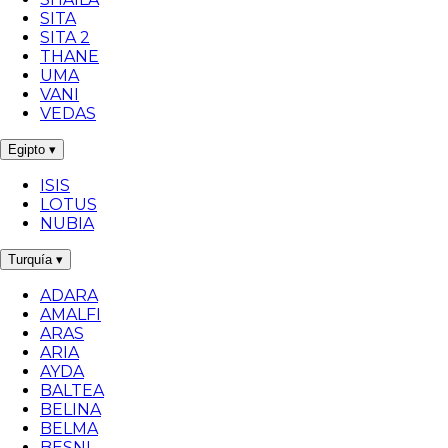
SITA
SITA 2
THANE
UMA
VANI
VEDAS
Egipto
▾
ISIS
LOTUS
NUBIA
Turquía
▾
ADARA
AMALFI
ARAS
ARIA
AYDA
BALTEA
BELINA
BELMA
BESNI