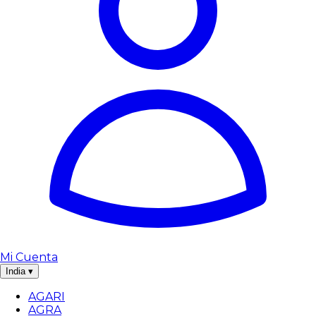
Mi Cuenta
India
▾
AGARI
AGRA