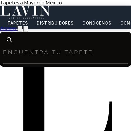
Tapetes a Mayoreo México
TAPETES
DISTRIBUIDORES
CONÓCENOS
CON
Acceso
Products
search