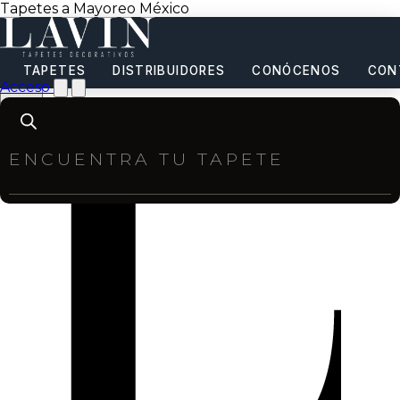
Tapetes a Mayoreo México
TAPETES
DISTRIBUIDORES
CONÓCENOS
CON
Acceso
Products
search