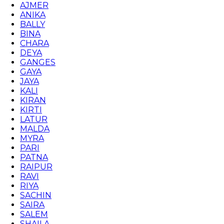
AJMER
ANIKA
BALLY
BINA
CHARA
DEYA
GANGES
GAYA
JAYA
KALI
KIRAN
KIRTI
LATUR
MALDA
MYRA
PARI
PATNA
RAIPUR
RAVI
RIYA
SACHIN
SAIRA
SALEM
SHAILA