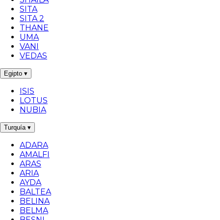
SITA
SITA 2
THANE
UMA
VANI
VEDAS
Egipto
▾
ISIS
LOTUS
NUBIA
Turquía
▾
ADARA
AMALFI
ARAS
ARIA
AYDA
BALTEA
BELINA
BELMA
BESNI