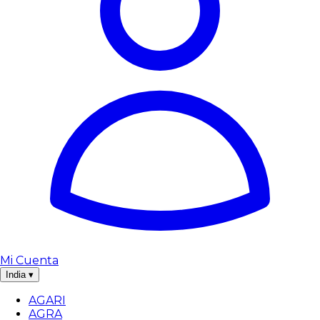
Mi Cuenta
India
▾
AGARI
AGRA