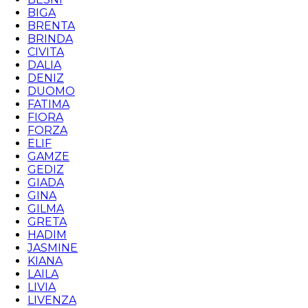
BIGA
BRENTA
BRINDA
CIVITA
DALIA
DENIZ
DUOMO
FATIMA
FIORA
FORZA
ELIF
GAMZE
GEDIZ
GIADA
GINA
GILMA
GRETA
HADIM
JASMINE
KIANA
LAILA
LIVIA
LIVENZA