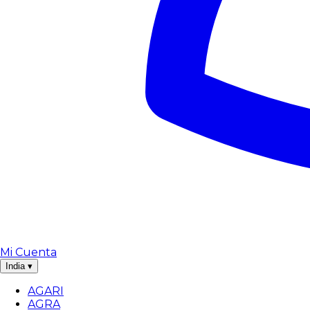
Mi Cuenta
India
▾
AGARI
AGRA