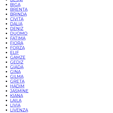
BIGA
BRENTA
BRINDA
CIVITA
DALIA
DENIZ
DUOMO
FATIMA
FIORA
FORZA
ELIF
GAMZE
GEDIZ
GIADA
GINA
GILMA
GRETA
HADIM
JASMINE
KIANA
LAILA
LIVIA
LIVENZA