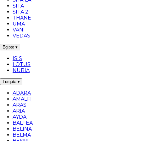
SITA
SITA 2
THANE
UMA
VANI
VEDAS
Egipto
▾
ISIS
LOTUS
NUBIA
Turquía
▾
ADARA
AMALFI
ARAS
ARIA
AYDA
BALTEA
BELINA
BELMA
BESNI