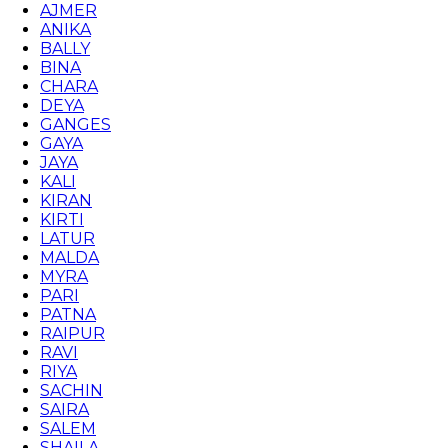
AJMER
ANIKA
BALLY
BINA
CHARA
DEYA
GANGES
GAYA
JAYA
KALI
KIRAN
KIRTI
LATUR
MALDA
MYRA
PARI
PATNA
RAIPUR
RAVI
RIYA
SACHIN
SAIRA
SALEM
SHAILA