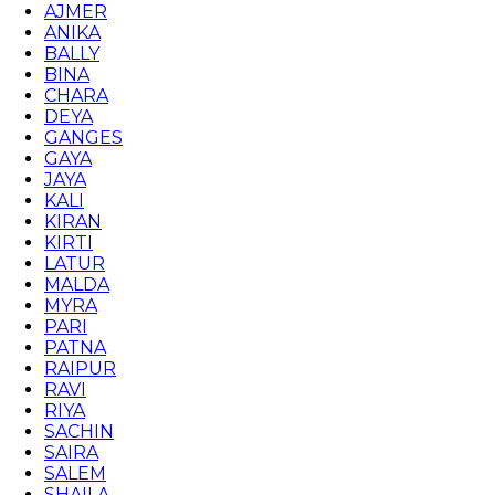
AJMER
ANIKA
BALLY
BINA
CHARA
DEYA
GANGES
GAYA
JAYA
KALI
KIRAN
KIRTI
LATUR
MALDA
MYRA
PARI
PATNA
RAIPUR
RAVI
RIYA
SACHIN
SAIRA
SALEM
SHAILA