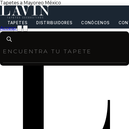
Tapetes a Mayoreo México
TAPETES
DISTRIBUIDORES
CONÓCENOS
CON
Acceso
Products
search