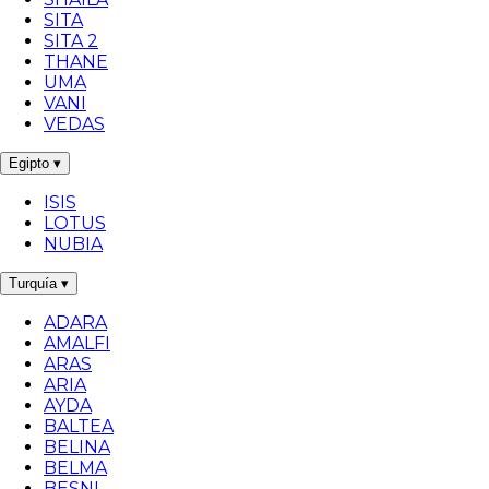
SITA
SITA 2
THANE
UMA
VANI
VEDAS
Egipto
▾
ISIS
LOTUS
NUBIA
Turquía
▾
ADARA
AMALFI
ARAS
ARIA
AYDA
BALTEA
BELINA
BELMA
BESNI