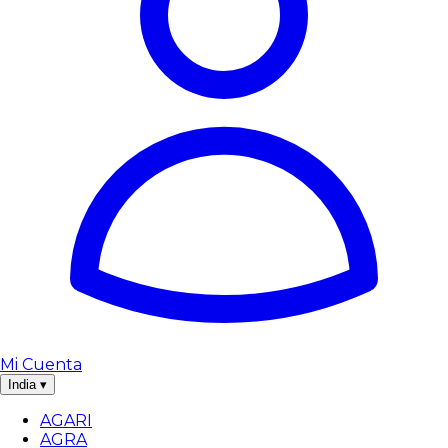
Mi Cuenta
India
▾
AGARI
AGRA