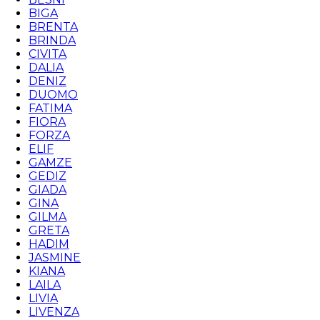
BIGA
BRENTA
BRINDA
CIVITA
DALIA
DENIZ
DUOMO
FATIMA
FIORA
FORZA
ELIF
GAMZE
GEDIZ
GIADA
GINA
GILMA
GRETA
HADIM
JASMINE
KIANA
LAILA
LIVIA
LIVENZA