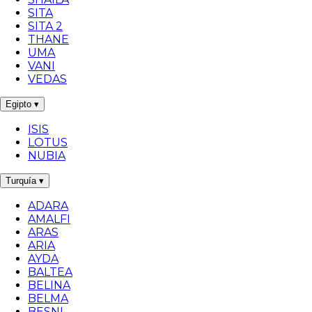
SITA
SITA 2
THANE
UMA
VANI
VEDAS
Egipto
▾
ISIS
LOTUS
NUBIA
Turquía
▾
ADARA
AMALFI
ARAS
ARIA
AYDA
BALTEA
BELINA
BELMA
BESNI