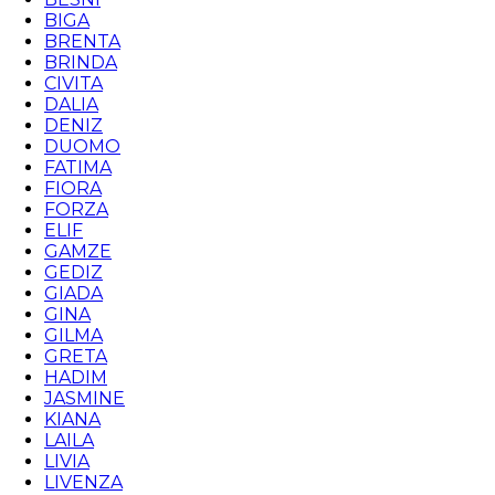
BIGA
BRENTA
BRINDA
CIVITA
DALIA
DENIZ
DUOMO
FATIMA
FIORA
FORZA
ELIF
GAMZE
GEDIZ
GIADA
GINA
GILMA
GRETA
HADIM
JASMINE
KIANA
LAILA
LIVIA
LIVENZA