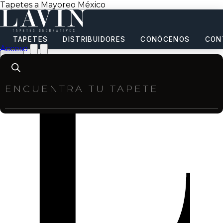
Tapetes a Mayoreo México
TAPETES
DISTRIBUIDORES
CONÓCENOS
CON
Acceso
Products
search