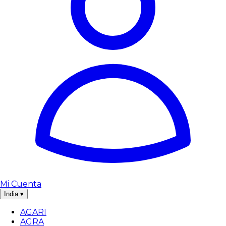
Mi Cuenta
India
▾
AGARI
AGRA