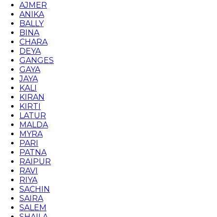
AJMER
ANIKA
BALLY
BINA
CHARA
DEYA
GANGES
GAYA
JAYA
KALI
KIRAN
KIRTI
LATUR
MALDA
MYRA
PARI
PATNA
RAIPUR
RAVI
RIYA
SACHIN
SAIRA
SALEM
SHAILA