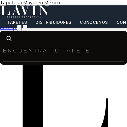
Tapetes a Mayoreo México
TAPETES
DISTRIBUIDORES
CONÓCENOS
CON
Acceso
Products
search