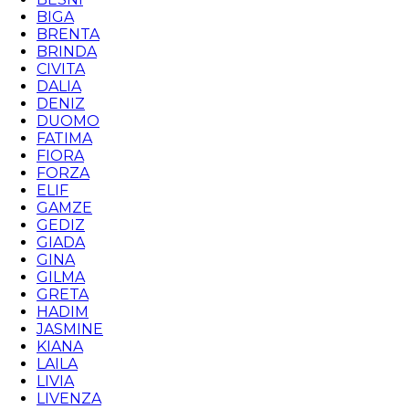
BIGA
BRENTA
BRINDA
CIVITA
DALIA
DENIZ
DUOMO
FATIMA
FIORA
FORZA
ELIF
GAMZE
GEDIZ
GIADA
GINA
GILMA
GRETA
HADIM
JASMINE
KIANA
LAILA
LIVIA
LIVENZA