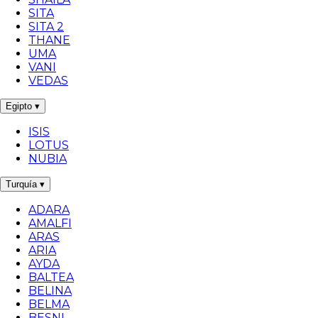
SITA
SITA 2
THANE
UMA
VANI
VEDAS
Egipto
▾
ISIS
LOTUS
NUBIA
Turquía
▾
ADARA
AMALFI
ARAS
ARIA
AYDA
BALTEA
BELINA
BELMA
BESNI