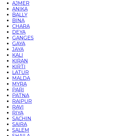
AJMER
ANIKA
BALLY
BINA
CHARA
DEYA
GANGES
GAYA
JAYA
KALI
KIRAN
KIRTI
LATUR
MALDA
MYRA
PARI
PATNA
RAIPUR
RAVI
RIYA
SACHIN
SAIRA
SALEM
SHAILA