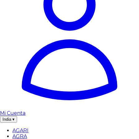
Mi Cuenta
India
▾
AGARI
AGRA