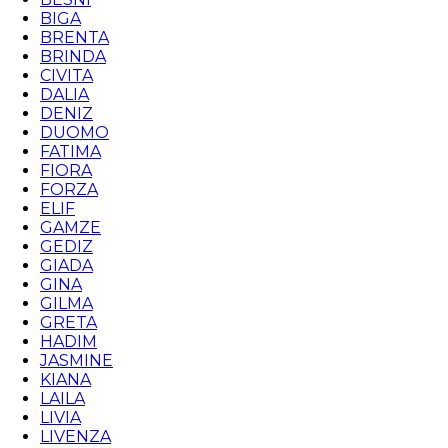
BIGA
BRENTA
BRINDA
CIVITA
DALIA
DENIZ
DUOMO
FATIMA
FIORA
FORZA
ELIF
GAMZE
GEDIZ
GIADA
GINA
GILMA
GRETA
HADIM
JASMINE
KIANA
LAILA
LIVIA
LIVENZA