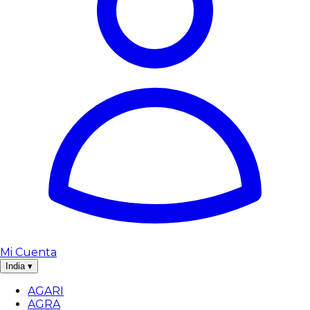
Mi Cuenta
India
▾
AGARI
AGRA