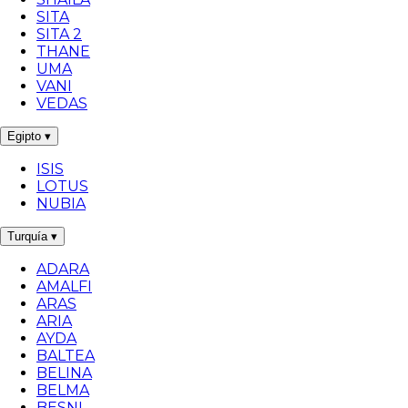
SITA
SITA 2
THANE
UMA
VANI
VEDAS
Egipto
▾
ISIS
LOTUS
NUBIA
Turquía
▾
ADARA
AMALFI
ARAS
ARIA
AYDA
BALTEA
BELINA
BELMA
BESNI