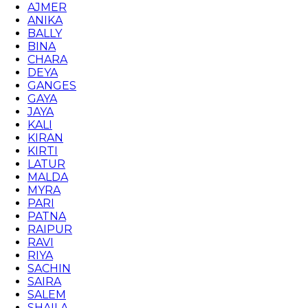
AJMER
ANIKA
BALLY
BINA
CHARA
DEYA
GANGES
GAYA
JAYA
KALI
KIRAN
KIRTI
LATUR
MALDA
MYRA
PARI
PATNA
RAIPUR
RAVI
RIYA
SACHIN
SAIRA
SALEM
SHAILA