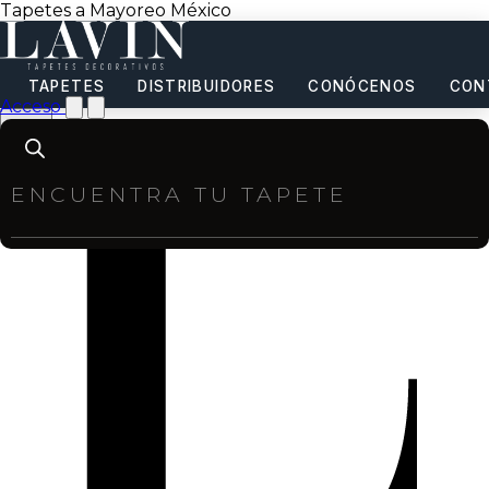
Tapetes a Mayoreo México
TAPETES
DISTRIBUIDORES
CONÓCENOS
CON
Acceso
Products
search