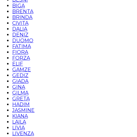
BIGA
BRENTA
BRINDA
CIVITA
DALIA
DENIZ
DUOMO
FATIMA
FIORA
FORZA
ELIF
GAMZE
GEDIZ
GIADA
GINA
GILMA
GRETA
HADIM
JASMINE
KIANA
LAILA
LIVIA
LIVENZA