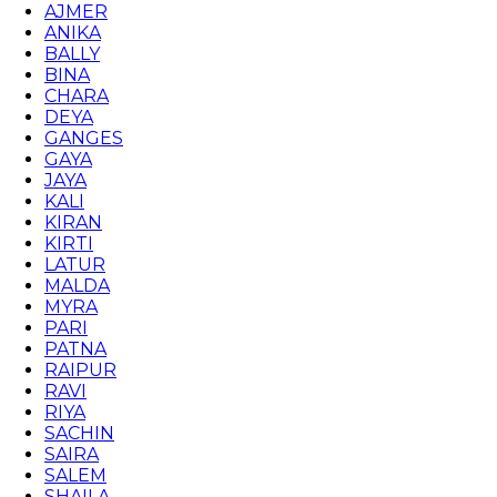
AJMER
ANIKA
BALLY
BINA
CHARA
DEYA
GANGES
GAYA
JAYA
KALI
KIRAN
KIRTI
LATUR
MALDA
MYRA
PARI
PATNA
RAIPUR
RAVI
RIYA
SACHIN
SAIRA
SALEM
SHAILA