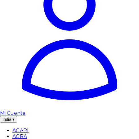
Mi Cuenta
India
▾
AGARI
AGRA