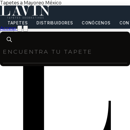
Tapetes a Mayoreo México
TAPETES
DISTRIBUIDORES
CONÓCENOS
CON
Acceso
Products
search