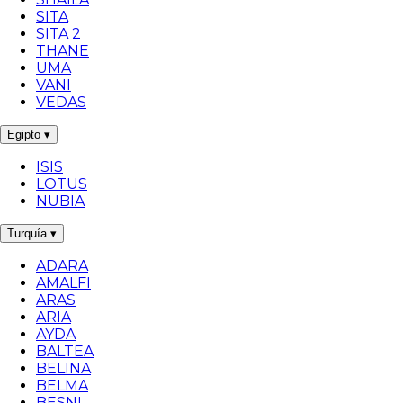
SITA
SITA 2
THANE
UMA
VANI
VEDAS
Egipto
▾
ISIS
LOTUS
NUBIA
Turquía
▾
ADARA
AMALFI
ARAS
ARIA
AYDA
BALTEA
BELINA
BELMA
BESNI