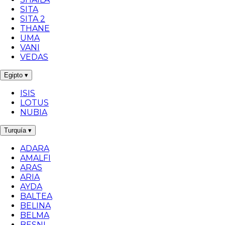
SITA
SITA 2
THANE
UMA
VANI
VEDAS
Egipto
▾
ISIS
LOTUS
NUBIA
Turquía
▾
ADARA
AMALFI
ARAS
ARIA
AYDA
BALTEA
BELINA
BELMA
BESNI