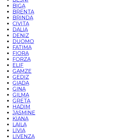
BIGA
BRENTA
BRINDA
CIVITA
DALIA
DENIZ
DUOMO
FATIMA
FIORA
FORZA
ELIF
GAMZE
GEDIZ
GIADA
GINA
GILMA
GRETA
HADIM
JASMINE
KIANA
LAILA
LIVIA
LIVENZA