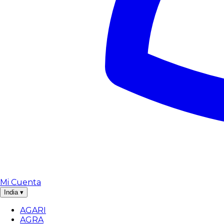
Mi Cuenta
India
▾
AGARI
AGRA