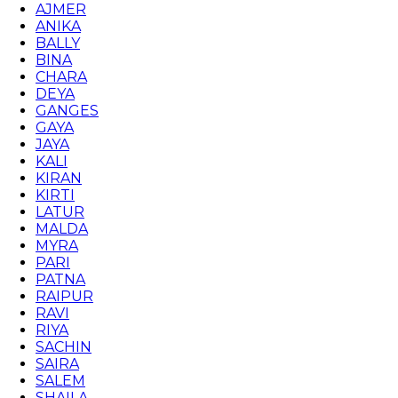
AJMER
ANIKA
BALLY
BINA
CHARA
DEYA
GANGES
GAYA
JAYA
KALI
KIRAN
KIRTI
LATUR
MALDA
MYRA
PARI
PATNA
RAIPUR
RAVI
RIYA
SACHIN
SAIRA
SALEM
SHAILA