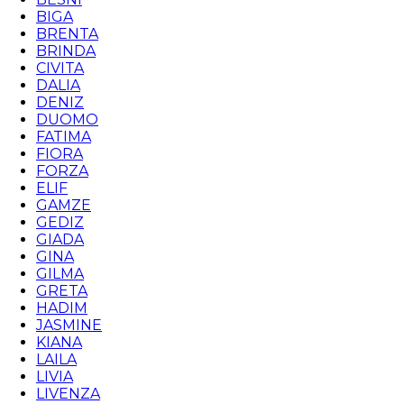
BIGA
BRENTA
BRINDA
CIVITA
DALIA
DENIZ
DUOMO
FATIMA
FIORA
FORZA
ELIF
GAMZE
GEDIZ
GIADA
GINA
GILMA
GRETA
HADIM
JASMINE
KIANA
LAILA
LIVIA
LIVENZA