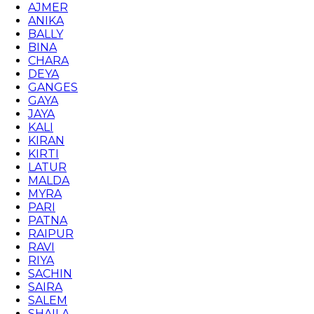
AJMER
ANIKA
BALLY
BINA
CHARA
DEYA
GANGES
GAYA
JAYA
KALI
KIRAN
KIRTI
LATUR
MALDA
MYRA
PARI
PATNA
RAIPUR
RAVI
RIYA
SACHIN
SAIRA
SALEM
SHAILA