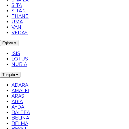
SITA
SITA 2
THANE
UMA
VANI
VEDAS
Egipto
▾
ISIS
LOTUS
NUBIA
Turquía
▾
ADARA
AMALFI
ARAS
ARIA
AYDA
BALTEA
BELINA
BELMA
BESNI