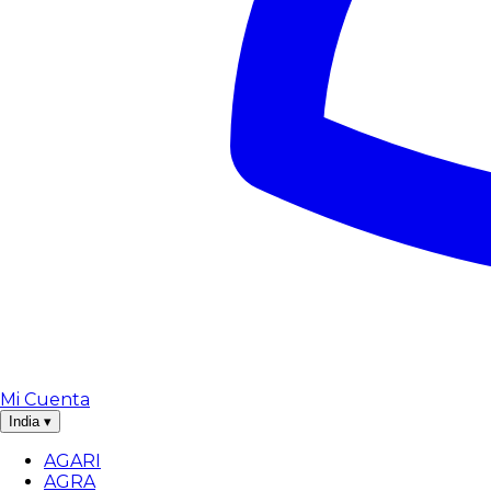
Mi Cuenta
India
▾
AGARI
AGRA