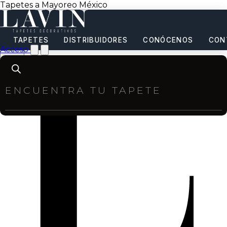
Tapetes a Mayoreo México
TAPETES
DISTRIBUIDORES
CONÓCENOS
CON
Acceso
Products
search