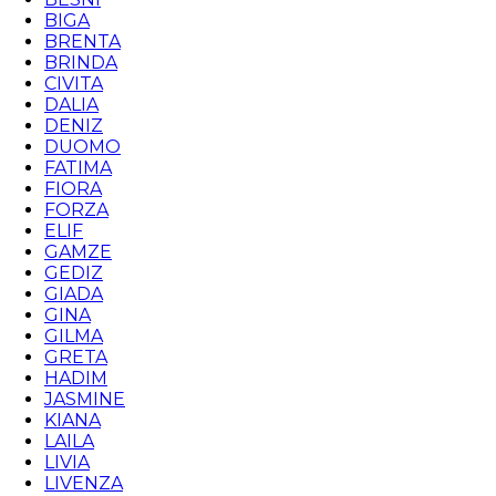
BIGA
BRENTA
BRINDA
CIVITA
DALIA
DENIZ
DUOMO
FATIMA
FIORA
FORZA
ELIF
GAMZE
GEDIZ
GIADA
GINA
GILMA
GRETA
HADIM
JASMINE
KIANA
LAILA
LIVIA
LIVENZA