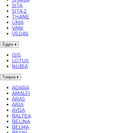
SITA
SITA 2
THANE
UMA
VANI
VEDAS
Egipto
▾
ISIS
LOTUS
NUBIA
Turquía
▾
ADARA
AMALFI
ARAS
ARIA
AYDA
BALTEA
BELINA
BELMA
BESNI