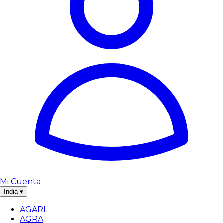
Mi Cuenta
India
▾
AGARI
AGRA