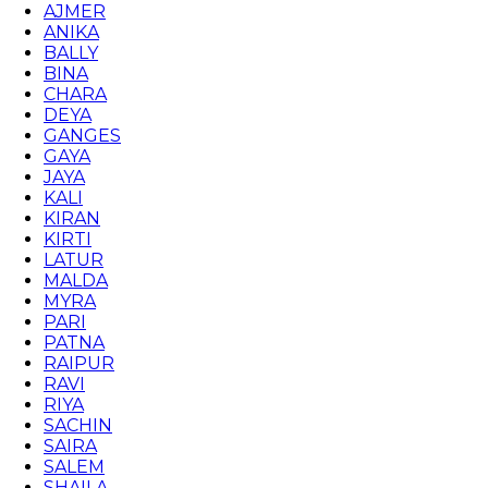
AJMER
ANIKA
BALLY
BINA
CHARA
DEYA
GANGES
GAYA
JAYA
KALI
KIRAN
KIRTI
LATUR
MALDA
MYRA
PARI
PATNA
RAIPUR
RAVI
RIYA
SACHIN
SAIRA
SALEM
SHAILA