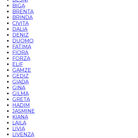
BIGA
BRENTA
BRINDA
CIVITA
DALIA
DENIZ
DUOMO
FATIMA
FIORA
FORZA
ELIF
GAMZE
GEDIZ
GIADA
GINA
GILMA
GRETA
HADIM
JASMINE
KIANA
LAILA
LIVIA
LIVENZA