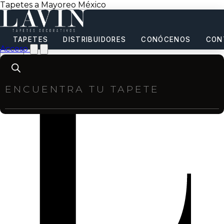
Tapetes a Mayoreo México
TAPETES
DISTRIBUIDORES
CONÓCENOS
CON
Acceso
Products
search