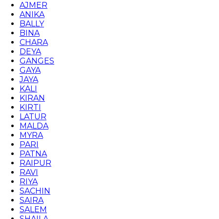
AJMER
ANIKA
BALLY
BINA
CHARA
DEYA
GANGES
GAYA
JAYA
KALI
KIRAN
KIRTI
LATUR
MALDA
MYRA
PARI
PATNA
RAIPUR
RAVI
RIYA
SACHIN
SAIRA
SALEM
SHAILA