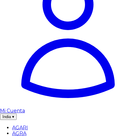
Mi Cuenta
India
▾
AGARI
AGRA