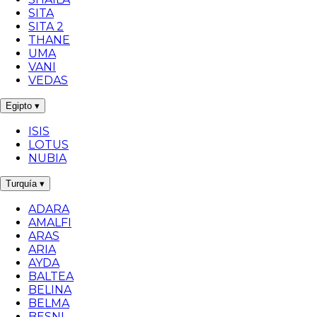
SITA
SITA 2
THANE
UMA
VANI
VEDAS
Egipto
▾
ISIS
LOTUS
NUBIA
Turquía
▾
ADARA
AMALFI
ARAS
ARIA
AYDA
BALTEA
BELINA
BELMA
BESNI