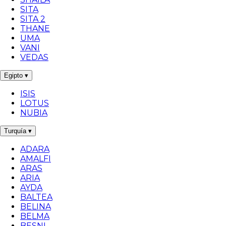
SITA
SITA 2
THANE
UMA
VANI
VEDAS
Egipto
▾
ISIS
LOTUS
NUBIA
Turquía
▾
ADARA
AMALFI
ARAS
ARIA
AYDA
BALTEA
BELINA
BELMA
BESNI