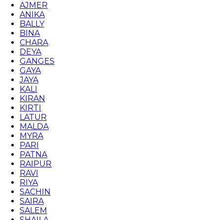
AJMER
ANIKA
BALLY
BINA
CHARA
DEYA
GANGES
GAYA
JAYA
KALI
KIRAN
KIRTI
LATUR
MALDA
MYRA
PARI
PATNA
RAIPUR
RAVI
RIYA
SACHIN
SAIRA
SALEM
SHAILA