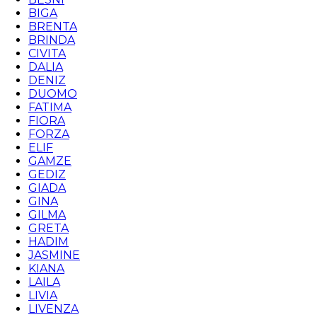
BIGA
BRENTA
BRINDA
CIVITA
DALIA
DENIZ
DUOMO
FATIMA
FIORA
FORZA
ELIF
GAMZE
GEDIZ
GIADA
GINA
GILMA
GRETA
HADIM
JASMINE
KIANA
LAILA
LIVIA
LIVENZA