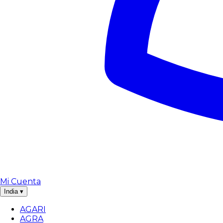
Mi Cuenta
India
▾
AGARI
AGRA