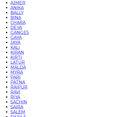
AJMER
ANIKA
BALLY
BINA
CHARA
DEYA
GANGES
GAYA
JAYA
KALI
KIRAN
KIRTI
LATUR
MALDA
MYRA
PARI
PATNA
RAIPUR
RAVI
RIYA
SACHIN
SAIRA
SALEM
SHAILA