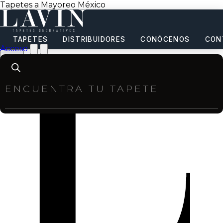
Tapetes a Mayoreo México
TAPETES
DISTRIBUIDORES
CONÓCENOS
CON
Acceso
Products
search