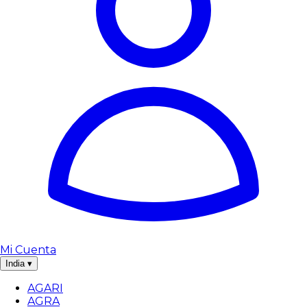
Mi Cuenta
India
▾
AGARI
AGRA