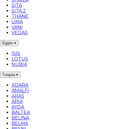
SITA
SITA 2
THANE
UMA
VANI
VEDAS
Egipto
▾
ISIS
LOTUS
NUBIA
Turquía
▾
ADARA
AMALFI
ARAS
ARIA
AYDA
BALTEA
BELINA
BELMA
BESNI