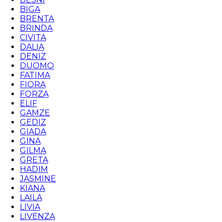
BIGA
BRENTA
BRINDA
CIVITA
DALIA
DENIZ
DUOMO
FATIMA
FIORA
FORZA
ELIF
GAMZE
GEDIZ
GIADA
GINA
GILMA
GRETA
HADIM
JASMINE
KIANA
LAILA
LIVIA
LIVENZA