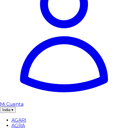
Mi Cuenta
India
▾
AGARI
AGRA