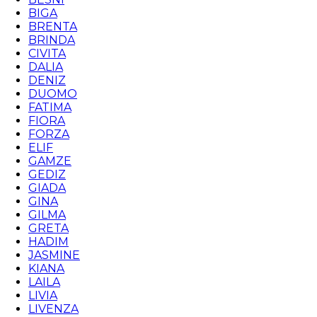
BIGA
BRENTA
BRINDA
CIVITA
DALIA
DENIZ
DUOMO
FATIMA
FIORA
FORZA
ELIF
GAMZE
GEDIZ
GIADA
GINA
GILMA
GRETA
HADIM
JASMINE
KIANA
LAILA
LIVIA
LIVENZA