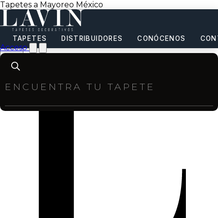
Tapetes a Mayoreo México
TAPETES
DISTRIBUIDORES
CONÓCENOS
CON
Acceso
Products
search