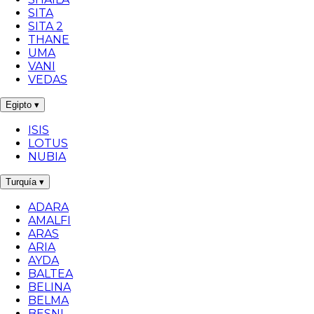
SITA
SITA 2
THANE
UMA
VANI
VEDAS
Egipto
▾
ISIS
LOTUS
NUBIA
Turquía
▾
ADARA
AMALFI
ARAS
ARIA
AYDA
BALTEA
BELINA
BELMA
BESNI