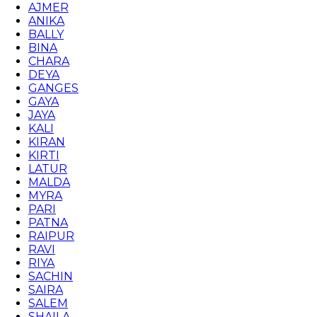
AJMER
ANIKA
BALLY
BINA
CHARA
DEYA
GANGES
GAYA
JAYA
KALI
KIRAN
KIRTI
LATUR
MALDA
MYRA
PARI
PATNA
RAIPUR
RAVI
RIYA
SACHIN
SAIRA
SALEM
SHAILA