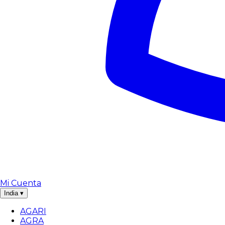
Mi Cuenta
India
▾
AGARI
AGRA