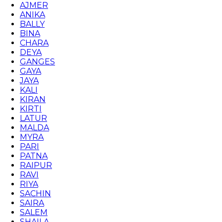
AJMER
ANIKA
BALLY
BINA
CHARA
DEYA
GANGES
GAYA
JAYA
KALI
KIRAN
KIRTI
LATUR
MALDA
MYRA
PARI
PATNA
RAIPUR
RAVI
RIYA
SACHIN
SAIRA
SALEM
SHAILA