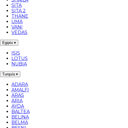
SITA
SITA 2
THANE
UMA
VANI
VEDAS
Egipto
▾
ISIS
LOTUS
NUBIA
Turquía
▾
ADARA
AMALFI
ARAS
ARIA
AYDA
BALTEA
BELINA
BELMA
BESNI