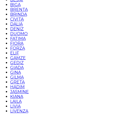
BIGA
BRENTA
BRINDA
CIVITA
DALIA
DENIZ
DUOMO
FATIMA
FIORA
FORZA
ELIF
GAMZE
GEDIZ
GIADA
GINA
GILMA
GRETA
HADIM
JASMINE
KIANA
LAILA
LIVIA
LIVENZA