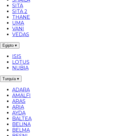
SITA
SITA 2
THANE
UMA
VANI
VEDAS
Egipto
▾
ISIS
LOTUS
NUBIA
Turquía
▾
ADARA
AMALFI
ARAS
ARIA
AYDA
BALTEA
BELINA
BELMA
BESNI