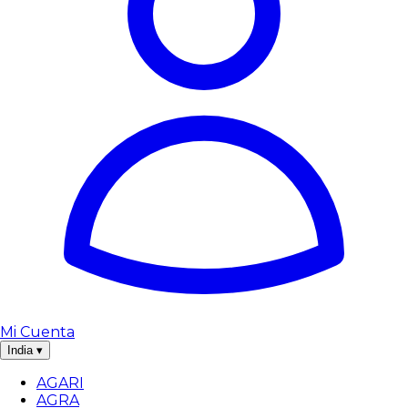
Mi Cuenta
India
▾
AGARI
AGRA