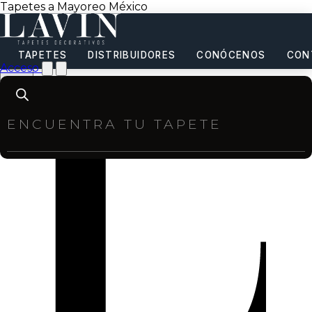
Tapetes a Mayoreo México
TAPETES
DISTRIBUIDORES
CONÓCENOS
CON
Acceso
Products
search