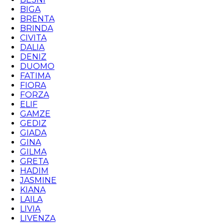
BIGA
BRENTA
BRINDA
CIVITA
DALIA
DENIZ
DUOMO
FATIMA
FIORA
FORZA
ELIF
GAMZE
GEDIZ
GIADA
GINA
GILMA
GRETA
HADIM
JASMINE
KIANA
LAILA
LIVIA
LIVENZA