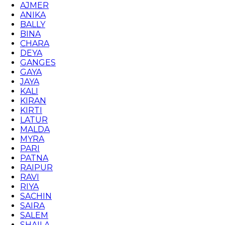
AJMER
ANIKA
BALLY
BINA
CHARA
DEYA
GANGES
GAYA
JAYA
KALI
KIRAN
KIRTI
LATUR
MALDA
MYRA
PARI
PATNA
RAIPUR
RAVI
RIYA
SACHIN
SAIRA
SALEM
SHAILA