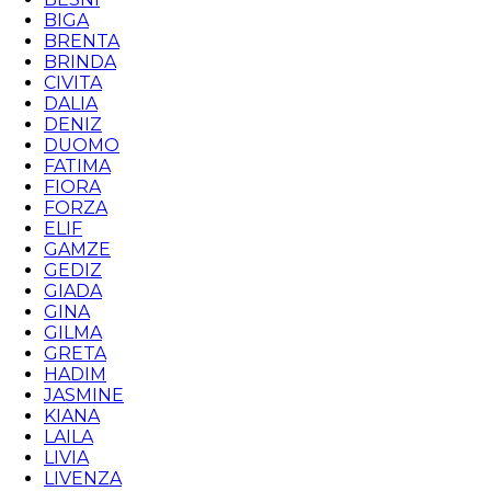
BIGA
BRENTA
BRINDA
CIVITA
DALIA
DENIZ
DUOMO
FATIMA
FIORA
FORZA
ELIF
GAMZE
GEDIZ
GIADA
GINA
GILMA
GRETA
HADIM
JASMINE
KIANA
LAILA
LIVIA
LIVENZA