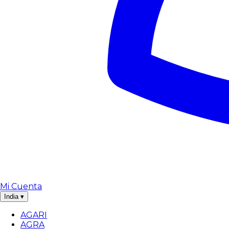
Mi Cuenta
India
▾
AGARI
AGRA