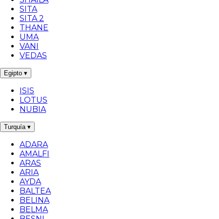
SITA
SITA 2
THANE
UMA
VANI
VEDAS
Egipto
▾
ISIS
LOTUS
NUBIA
Turquía
▾
ADARA
AMALFI
ARAS
ARIA
AYDA
BALTEA
BELINA
BELMA
BESNI