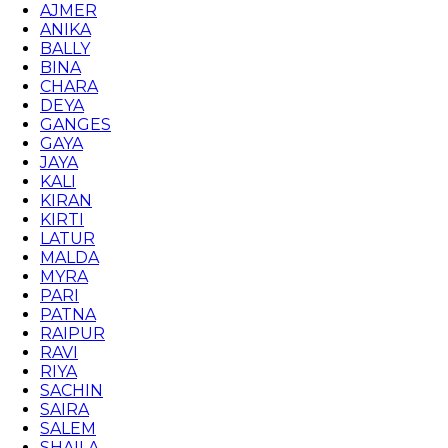
AJMER
ANIKA
BALLY
BINA
CHARA
DEYA
GANGES
GAYA
JAYA
KALI
KIRAN
KIRTI
LATUR
MALDA
MYRA
PARI
PATNA
RAIPUR
RAVI
RIYA
SACHIN
SAIRA
SALEM
SHAILA