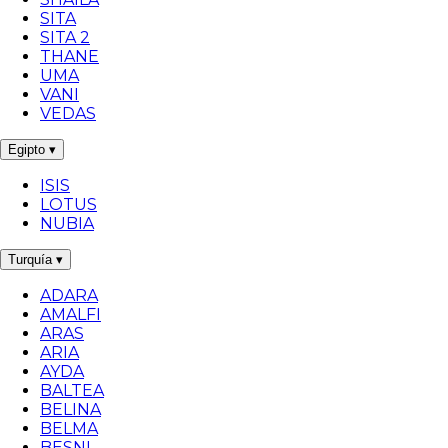
SITA
SITA 2
THANE
UMA
VANI
VEDAS
Egipto
▾
ISIS
LOTUS
NUBIA
Turquía
▾
ADARA
AMALFI
ARAS
ARIA
AYDA
BALTEA
BELINA
BELMA
BESNI