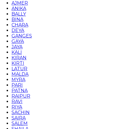
AJMER
ANIKA
BALLY
BINA
CHARA
DEYA
GANGES
GAYA
JAYA
KALI
KIRAN
KIRTI
LATUR
MALDA
MYRA
PARI
PATNA
RAIPUR
RAVI
RIYA
SACHIN
SAIRA
SALEM
SHAILA