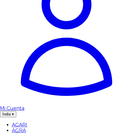
Mi Cuenta
India
▾
AGARI
AGRA