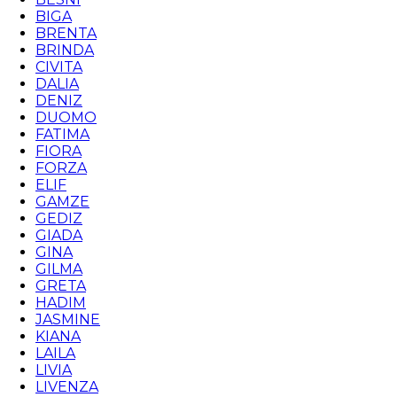
BIGA
BRENTA
BRINDA
CIVITA
DALIA
DENIZ
DUOMO
FATIMA
FIORA
FORZA
ELIF
GAMZE
GEDIZ
GIADA
GINA
GILMA
GRETA
HADIM
JASMINE
KIANA
LAILA
LIVIA
LIVENZA