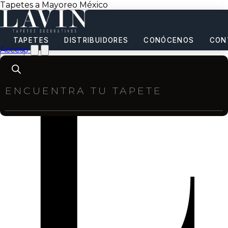
Tapetes a Mayoreo México
TAPETES
DISTRIBUIDORES
CONÓCENOS
CON
Acceso
Products
search