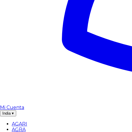
Mi Cuenta
India
▾
AGARI
AGRA