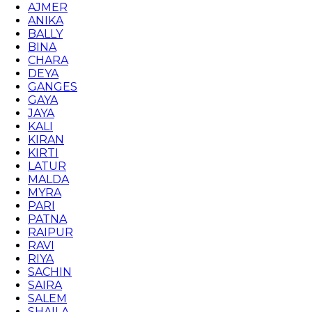
AJMER
ANIKA
BALLY
BINA
CHARA
DEYA
GANGES
GAYA
JAYA
KALI
KIRAN
KIRTI
LATUR
MALDA
MYRA
PARI
PATNA
RAIPUR
RAVI
RIYA
SACHIN
SAIRA
SALEM
SHAILA