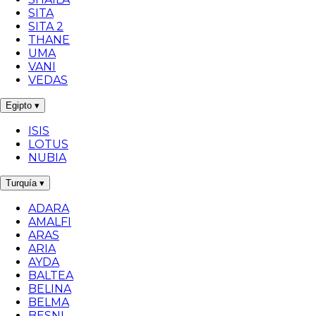
SITA
SITA 2
THANE
UMA
VANI
VEDAS
Egipto
▾
ISIS
LOTUS
NUBIA
Turquía
▾
ADARA
AMALFI
ARAS
ARIA
AYDA
BALTEA
BELINA
BELMA
BESNI