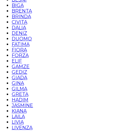
BIGA
BRENTA
BRINDA
CIVITA
DALIA
DENIZ
DUOMO
FATIMA
FIORA
FORZA
ELIF
GAMZE
GEDIZ
GIADA
GINA
GILMA
GRETA
HADIM
JASMINE
KIANA
LAILA
LIVIA
LIVENZA