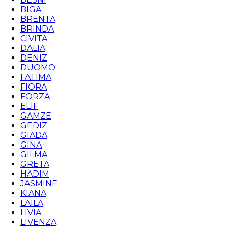
BIGA
BRENTA
BRINDA
CIVITA
DALIA
DENIZ
DUOMO
FATIMA
FIORA
FORZA
ELIF
GAMZE
GEDIZ
GIADA
GINA
GILMA
GRETA
HADIM
JASMINE
KIANA
LAILA
LIVIA
LIVENZA