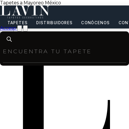
Tapetes a Mayoreo México
TAPETES
DISTRIBUIDORES
CONÓCENOS
CON
Acceso
Products
search