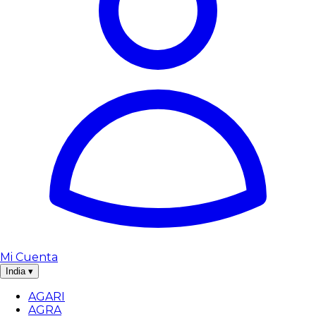
Mi Cuenta
India
▾
AGARI
AGRA