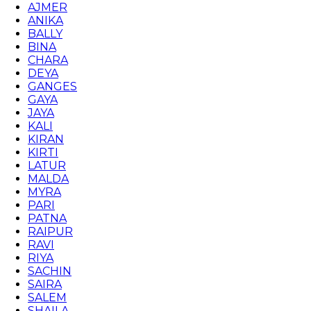
AJMER
ANIKA
BALLY
BINA
CHARA
DEYA
GANGES
GAYA
JAYA
KALI
KIRAN
KIRTI
LATUR
MALDA
MYRA
PARI
PATNA
RAIPUR
RAVI
RIYA
SACHIN
SAIRA
SALEM
SHAILA