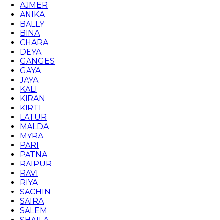
AJMER
ANIKA
BALLY
BINA
CHARA
DEYA
GANGES
GAYA
JAYA
KALI
KIRAN
KIRTI
LATUR
MALDA
MYRA
PARI
PATNA
RAIPUR
RAVI
RIYA
SACHIN
SAIRA
SALEM
SHAILA