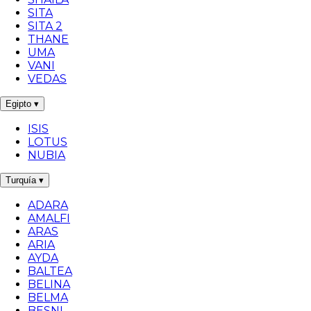
SITA
SITA 2
THANE
UMA
VANI
VEDAS
Egipto
▾
ISIS
LOTUS
NUBIA
Turquía
▾
ADARA
AMALFI
ARAS
ARIA
AYDA
BALTEA
BELINA
BELMA
BESNI