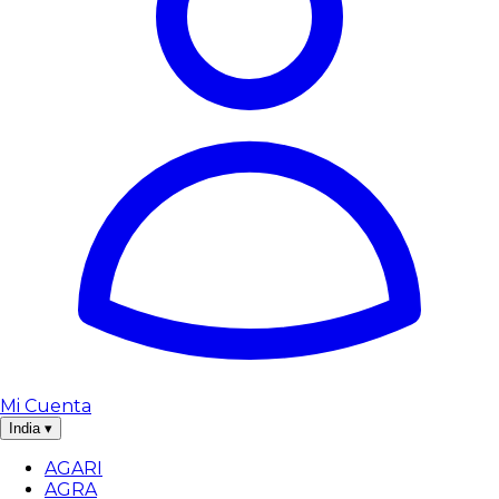
Mi Cuenta
India
▾
AGARI
AGRA