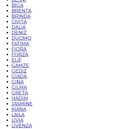
BIGA
BRENTA
BRINDA
CIVITA
DALIA
DENIZ
DUOMO
FATIMA
FIORA
FORZA
ELIF
GAMZE
GEDIZ
GIADA
GINA
GILMA
GRETA
HADIM
JASMINE
KIANA
LAILA
LIVIA
LIVENZA