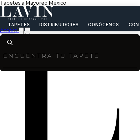
Tapetes a Mayoreo México
TAPETES
DISTRIBUIDORES
CONÓCENOS
CON
Acceso
Products
search