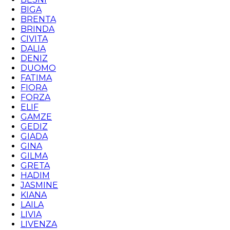
BIGA
BRENTA
BRINDA
CIVITA
DALIA
DENIZ
DUOMO
FATIMA
FIORA
FORZA
ELIF
GAMZE
GEDIZ
GIADA
GINA
GILMA
GRETA
HADIM
JASMINE
KIANA
LAILA
LIVIA
LIVENZA