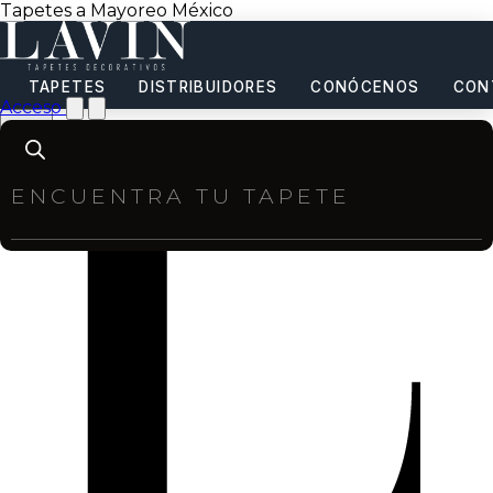
Tapetes a Mayoreo México
TAPETES
DISTRIBUIDORES
CONÓCENOS
CON
Acceso
Products
search