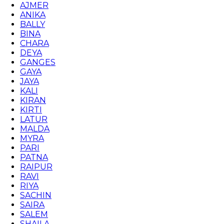
AJMER
ANIKA
BALLY
BINA
CHARA
DEYA
GANGES
GAYA
JAYA
KALI
KIRAN
KIRTI
LATUR
MALDA
MYRA
PARI
PATNA
RAIPUR
RAVI
RIYA
SACHIN
SAIRA
SALEM
SHAILA