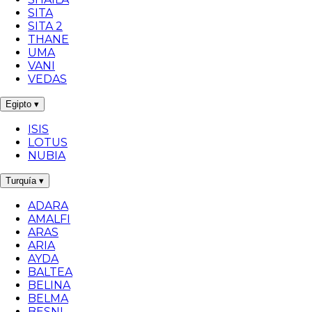
SITA
SITA 2
THANE
UMA
VANI
VEDAS
Egipto
▾
ISIS
LOTUS
NUBIA
Turquía
▾
ADARA
AMALFI
ARAS
ARIA
AYDA
BALTEA
BELINA
BELMA
BESNI