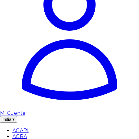
Mi Cuenta
India
▾
AGARI
AGRA