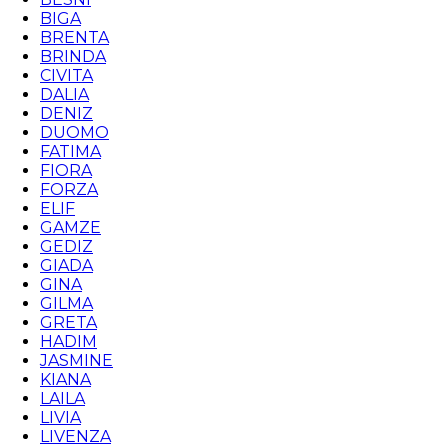
BIGA
BRENTA
BRINDA
CIVITA
DALIA
DENIZ
DUOMO
FATIMA
FIORA
FORZA
ELIF
GAMZE
GEDIZ
GIADA
GINA
GILMA
GRETA
HADIM
JASMINE
KIANA
LAILA
LIVIA
LIVENZA