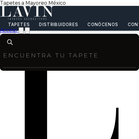
Tapetes a Mayoreo México
TAPETES
DISTRIBUIDORES
CONÓCENOS
CON
Acceso
Products
search