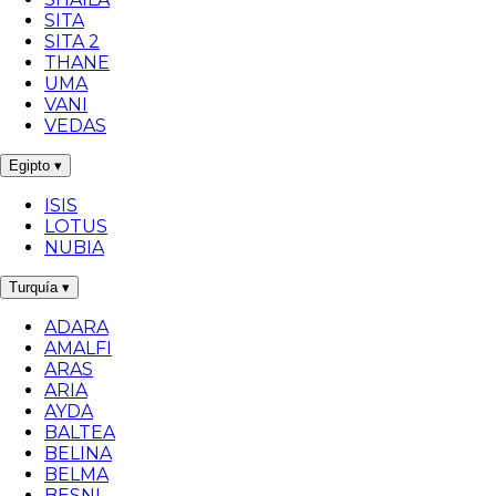
SITA
SITA 2
THANE
UMA
VANI
VEDAS
Egipto
▾
ISIS
LOTUS
NUBIA
Turquía
▾
ADARA
AMALFI
ARAS
ARIA
AYDA
BALTEA
BELINA
BELMA
BESNI