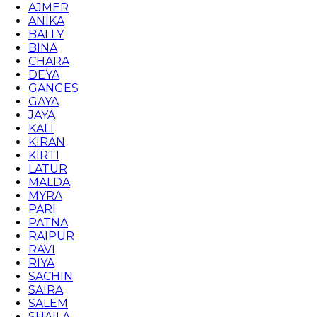
AJMER
ANIKA
BALLY
BINA
CHARA
DEYA
GANGES
GAYA
JAYA
KALI
KIRAN
KIRTI
LATUR
MALDA
MYRA
PARI
PATNA
RAIPUR
RAVI
RIYA
SACHIN
SAIRA
SALEM
SHAILA