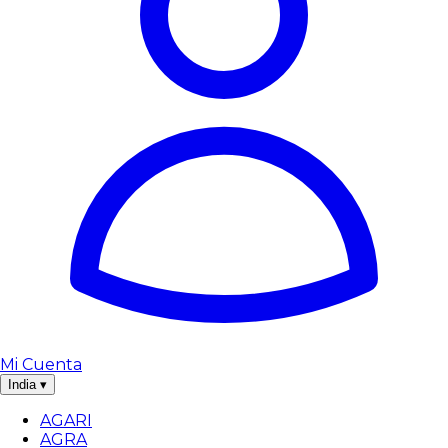
Mi Cuenta
India
▾
AGARI
AGRA