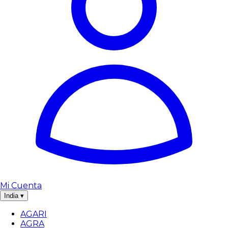
Mi Cuenta
India
▾
AGARI
AGRA