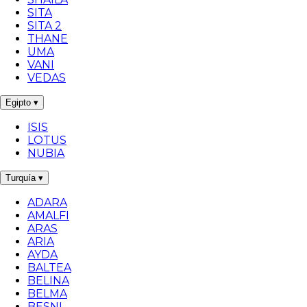
SITA
SITA 2
THANE
UMA
VANI
VEDAS
Egipto
▾
ISIS
LOTUS
NUBIA
Turquía
▾
ADARA
AMALFI
ARAS
ARIA
AYDA
BALTEA
BELINA
BELMA
BESNI