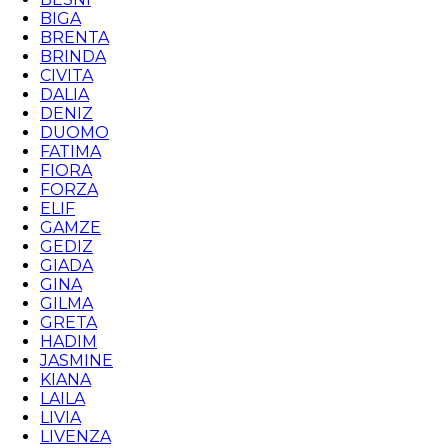
BIGA
BRENTA
BRINDA
CIVITA
DALIA
DENIZ
DUOMO
FATIMA
FIORA
FORZA
ELIF
GAMZE
GEDIZ
GIADA
GINA
GILMA
GRETA
HADIM
JASMINE
KIANA
LAILA
LIVIA
LIVENZA