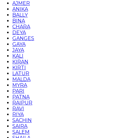
AJMER
ANIKA
BALLY
BINA
CHARA
DEYA
GANGES
GAYA
JAYA
KALI
KIRAN
KIRTI
LATUR
MALDA
MYRA
PARI
PATNA
RAIPUR
RAVI
RIYA
SACHIN
SAIRA
SALEM
SHAILA