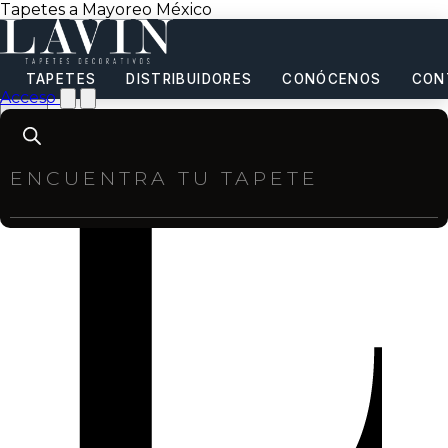
Tapetes a Mayoreo México
TAPETES
DISTRIBUIDORES
CONÓCENOS
CON
Acceso
Products
search