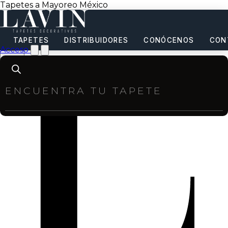
Tapetes a Mayoreo México
TAPETES
DISTRIBUIDORES
CONÓCENOS
CON
Acceso
Products
search