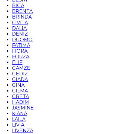
BIGA
BRENTA
BRINDA
CIVITA
DALIA
DENIZ
DUOMO
FATIMA
FIORA
FORZA
ELIF
GAMZE
GEDIZ
GIADA
GINA
GILMA
GRETA
HADIM
JASMINE
KIANA
LAILA
LIVIA
LIVENZA