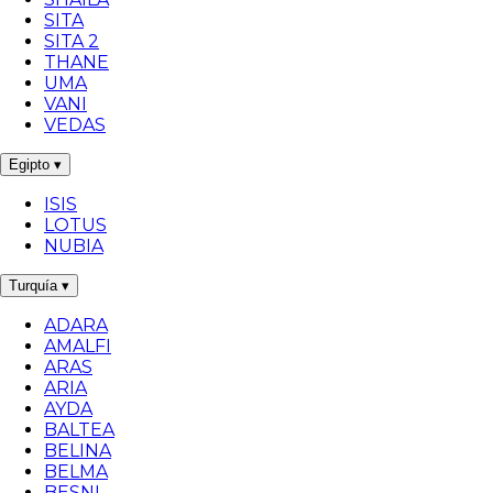
SITA
SITA 2
THANE
UMA
VANI
VEDAS
Egipto
▾
ISIS
LOTUS
NUBIA
Turquía
▾
ADARA
AMALFI
ARAS
ARIA
AYDA
BALTEA
BELINA
BELMA
BESNI