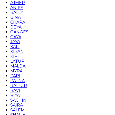
AJMER
ANIKA
BALLY
BINA
CHARA
DEYA
GANGES
GAYA
JAYA
KALI
KIRAN
KIRTI
LATUR
MALDA
MYRA
PARI
PATNA
RAIPUR
RAVI
RIYA
SACHIN
SAIRA
SALEM
SHAILA