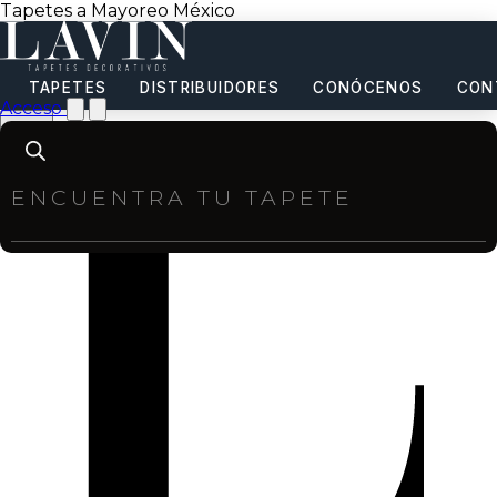
Tapetes a Mayoreo México
TAPETES
DISTRIBUIDORES
CONÓCENOS
CON
Acceso
Products
search