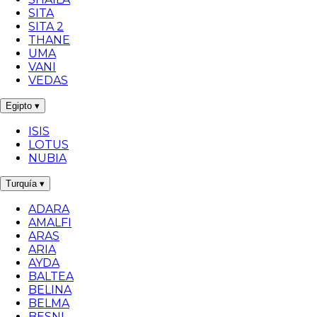
SITA
SITA 2
THANE
UMA
VANI
VEDAS
Egipto
▾
ISIS
LOTUS
NUBIA
Turquía
▾
ADARA
AMALFI
ARAS
ARIA
AYDA
BALTEA
BELINA
BELMA
BESNI