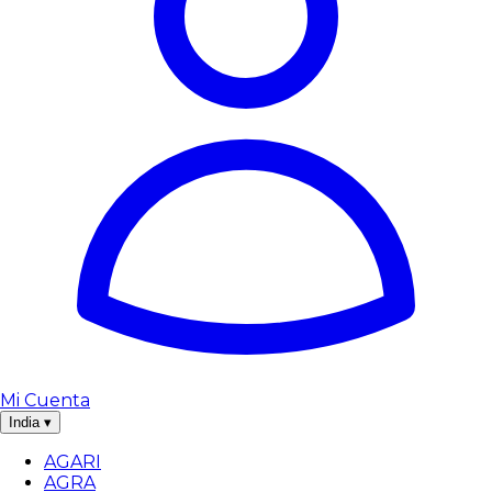
Mi Cuenta
India
▾
AGARI
AGRA