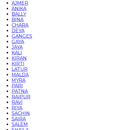
AJMER
ANIKA
BALLY
BINA
CHARA
DEYA
GANGES
GAYA
JAYA
KALI
KIRAN
KIRTI
LATUR
MALDA
MYRA
PARI
PATNA
RAIPUR
RAVI
RIYA
SACHIN
SAIRA
SALEM
SHAILA