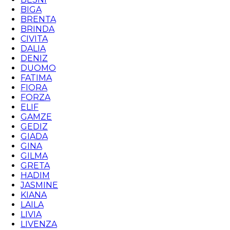
BIGA
BRENTA
BRINDA
CIVITA
DALIA
DENIZ
DUOMO
FATIMA
FIORA
FORZA
ELIF
GAMZE
GEDIZ
GIADA
GINA
GILMA
GRETA
HADIM
JASMINE
KIANA
LAILA
LIVIA
LIVENZA