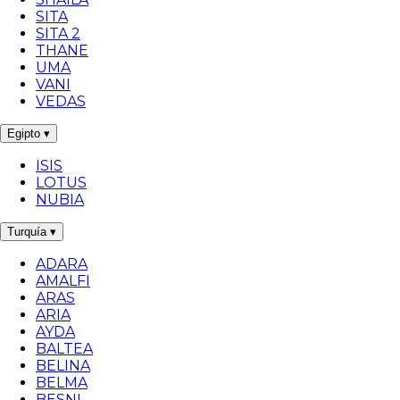
SITA
SITA 2
THANE
UMA
VANI
VEDAS
Egipto
▾
ISIS
LOTUS
NUBIA
Turquía
▾
ADARA
AMALFI
ARAS
ARIA
AYDA
BALTEA
BELINA
BELMA
BESNI