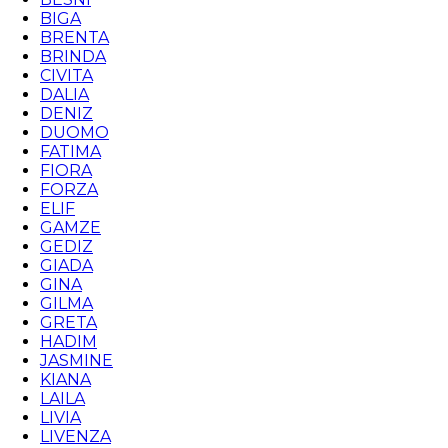
BIGA
BRENTA
BRINDA
CIVITA
DALIA
DENIZ
DUOMO
FATIMA
FIORA
FORZA
ELIF
GAMZE
GEDIZ
GIADA
GINA
GILMA
GRETA
HADIM
JASMINE
KIANA
LAILA
LIVIA
LIVENZA