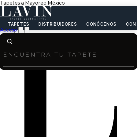
Tapetes a Mayoreo México
TAPETES
DISTRIBUIDORES
CONÓCENOS
CON
Acceso
Products
search