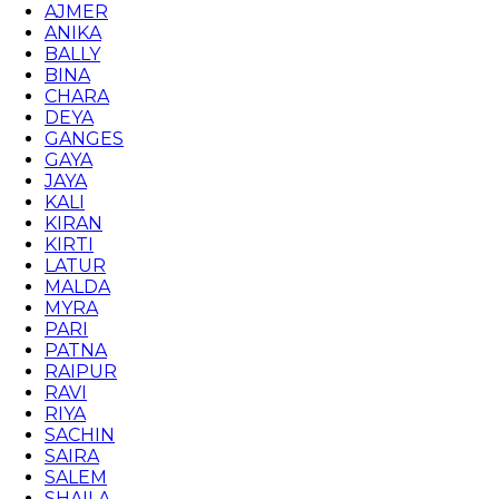
AJMER
ANIKA
BALLY
BINA
CHARA
DEYA
GANGES
GAYA
JAYA
KALI
KIRAN
KIRTI
LATUR
MALDA
MYRA
PARI
PATNA
RAIPUR
RAVI
RIYA
SACHIN
SAIRA
SALEM
SHAILA