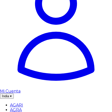
Mi Cuenta
India
▾
AGARI
AGRA