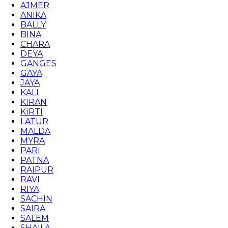
AJMER
ANIKA
BALLY
BINA
CHARA
DEYA
GANGES
GAYA
JAYA
KALI
KIRAN
KIRTI
LATUR
MALDA
MYRA
PARI
PATNA
RAIPUR
RAVI
RIYA
SACHIN
SAIRA
SALEM
SHAILA