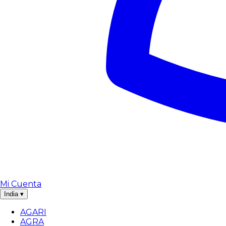
Mi Cuenta
India
▾
AGARI
AGRA