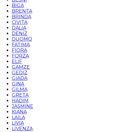
BIGA
BRENTA
BRINDA
CIVITA
DALIA
DENIZ
DUOMO
FATIMA
FIORA
FORZA
ELIF
GAMZE
GEDIZ
GIADA
GINA
GILMA
GRETA
HADIM
JASMINE
KIANA
LAILA
LIVIA
LIVENZA