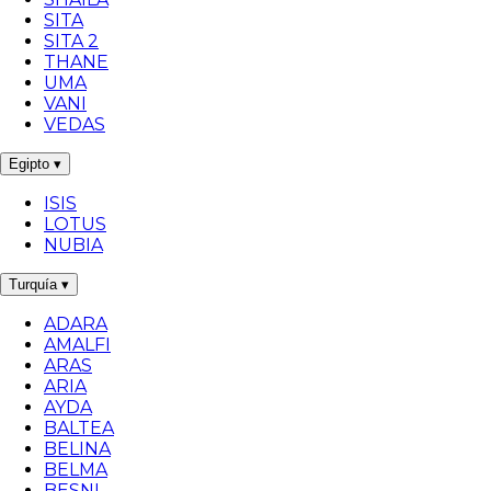
SITA
SITA 2
THANE
UMA
VANI
VEDAS
Egipto
▾
ISIS
LOTUS
NUBIA
Turquía
▾
ADARA
AMALFI
ARAS
ARIA
AYDA
BALTEA
BELINA
BELMA
BESNI