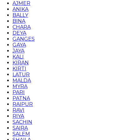
AJMER
ANIKA
BALLY
BINA
CHARA
DEYA
GANGES
GAYA
JAYA
KALI
KIRAN
KIRTI
LATUR
MALDA
MYRA
PARI
PATNA
RAIPUR
RAVI
RIYA
SACHIN
SAIRA
SALEM
SHAILA