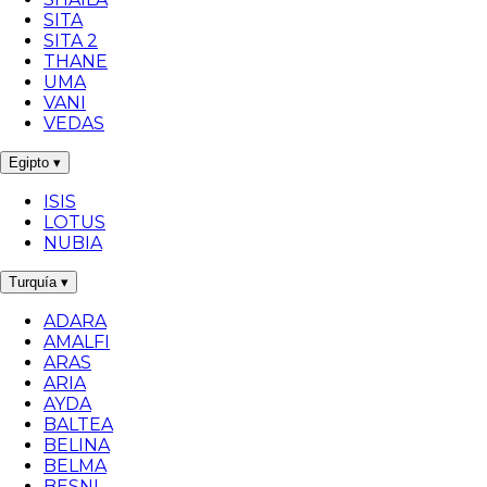
SITA
SITA 2
THANE
UMA
VANI
VEDAS
Egipto
▾
ISIS
LOTUS
NUBIA
Turquía
▾
ADARA
AMALFI
ARAS
ARIA
AYDA
BALTEA
BELINA
BELMA
BESNI