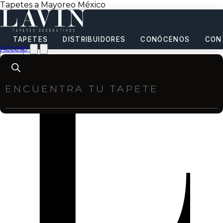
Tapetes a Mayoreo México
TAPETES
DISTRIBUIDORES
CONÓCENOS
CON
Acceso
Products
search