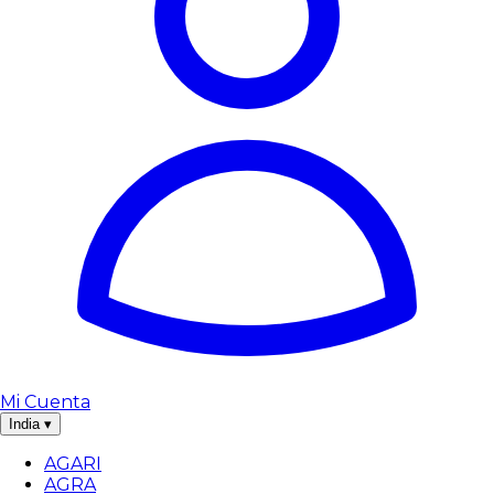
Mi Cuenta
India
▾
AGARI
AGRA