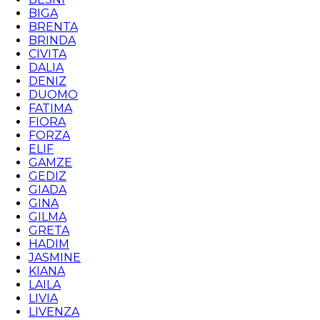
BIGA
BRENTA
BRINDA
CIVITA
DALIA
DENIZ
DUOMO
FATIMA
FIORA
FORZA
ELIF
GAMZE
GEDIZ
GIADA
GINA
GILMA
GRETA
HADIM
JASMINE
KIANA
LAILA
LIVIA
LIVENZA