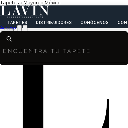
Tapetes a Mayoreo México
TAPETES
DISTRIBUIDORES
CONÓCENOS
CON
Acceso
Products
search