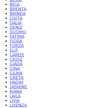
BIGA
BRENTA
BRINDA
CIVITA
DALIA
DENIZ
DUOMO
FATIMA
FIORA
FORZA
ELIF
GAMZE
GEDIZ
GIADA
GINA
GILMA
GRETA
HADIM
JASMINE
KIANA
LAILA
LIVIA
LIVENZA