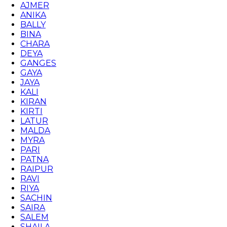
AJMER
ANIKA
BALLY
BINA
CHARA
DEYA
GANGES
GAYA
JAYA
KALI
KIRAN
KIRTI
LATUR
MALDA
MYRA
PARI
PATNA
RAIPUR
RAVI
RIYA
SACHIN
SAIRA
SALEM
SHAILA