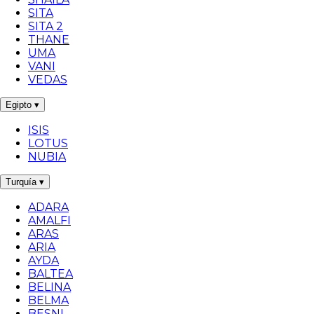
SITA
SITA 2
THANE
UMA
VANI
VEDAS
Egipto
▾
ISIS
LOTUS
NUBIA
Turquía
▾
ADARA
AMALFI
ARAS
ARIA
AYDA
BALTEA
BELINA
BELMA
BESNI