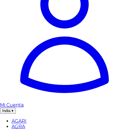
Mi Cuenta
India
▾
AGARI
AGRA