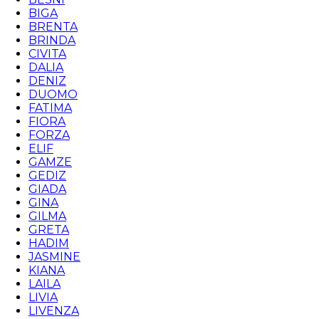
BIGA
BRENTA
BRINDA
CIVITA
DALIA
DENIZ
DUOMO
FATIMA
FIORA
FORZA
ELIF
GAMZE
GEDIZ
GIADA
GINA
GILMA
GRETA
HADIM
JASMINE
KIANA
LAILA
LIVIA
LIVENZA