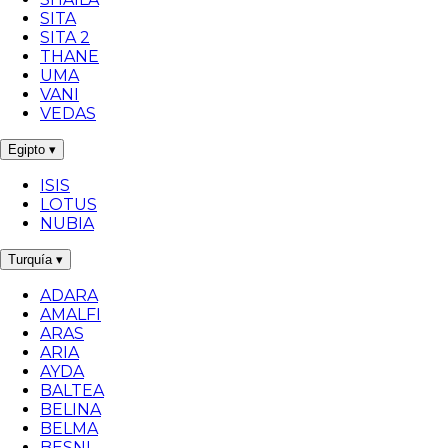
SITA
SITA 2
THANE
UMA
VANI
VEDAS
Egipto
▾
ISIS
LOTUS
NUBIA
Turquía
▾
ADARA
AMALFI
ARAS
ARIA
AYDA
BALTEA
BELINA
BELMA
BESNI