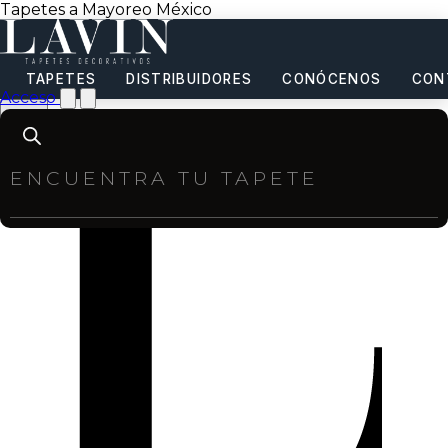
Tapetes a Mayoreo México
TAPETES
DISTRIBUIDORES
CONÓCENOS
CON
Acceso
Products
search