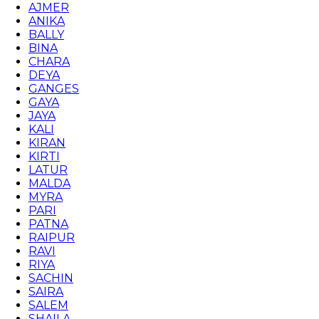
AJMER
ANIKA
BALLY
BINA
CHARA
DEYA
GANGES
GAYA
JAYA
KALI
KIRAN
KIRTI
LATUR
MALDA
MYRA
PARI
PATNA
RAIPUR
RAVI
RIYA
SACHIN
SAIRA
SALEM
SHAILA