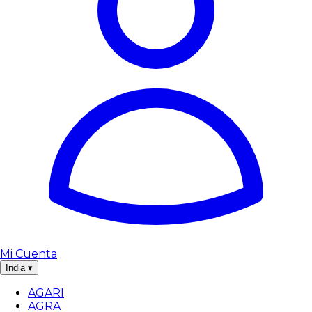
Mi Cuenta
India
▾
AGARI
AGRA