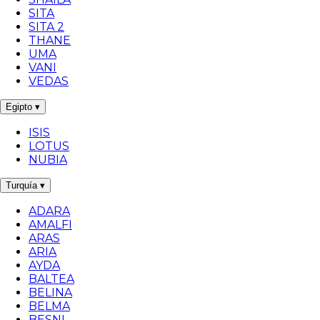
SITA
SITA 2
THANE
UMA
VANI
VEDAS
Egipto
▾
ISIS
LOTUS
NUBIA
Turquía
▾
ADARA
AMALFI
ARAS
ARIA
AYDA
BALTEA
BELINA
BELMA
BESNI