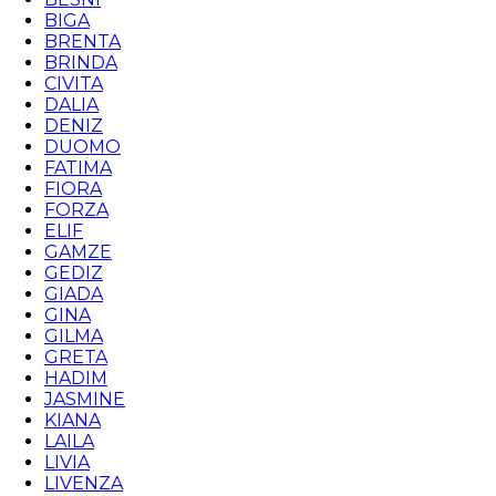
BIGA
BRENTA
BRINDA
CIVITA
DALIA
DENIZ
DUOMO
FATIMA
FIORA
FORZA
ELIF
GAMZE
GEDIZ
GIADA
GINA
GILMA
GRETA
HADIM
JASMINE
KIANA
LAILA
LIVIA
LIVENZA