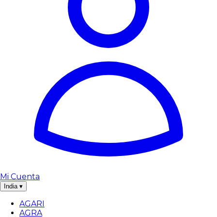
Mi Cuenta
India
▾
AGARI
AGRA