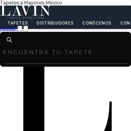
Tapetes a Mayoreo México
TAPETES
DISTRIBUIDORES
CONÓCENOS
CON
Acceso
Products
search