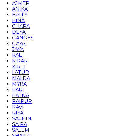
AJMER
ANIKA
BALLY
BINA
CHARA
DEYA
GANGES
GAYA
JAYA
KALI
KIRAN
KIRTI
LATUR
MALDA
MYRA
PARI
PATNA
RAIPUR
RAVI
RIYA
SACHIN
SAIRA
SALEM
SHAILA