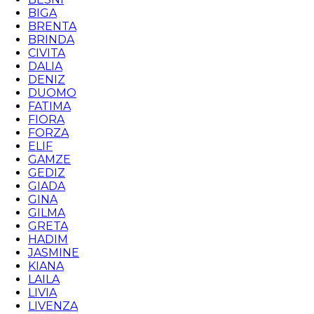
BIGA
BRENTA
BRINDA
CIVITA
DALIA
DENIZ
DUOMO
FATIMA
FIORA
FORZA
ELIF
GAMZE
GEDIZ
GIADA
GINA
GILMA
GRETA
HADIM
JASMINE
KIANA
LAILA
LIVIA
LIVENZA