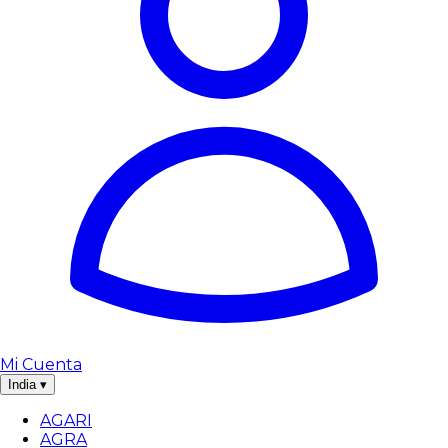
Mi Cuenta
India
▾
AGARI
AGRA