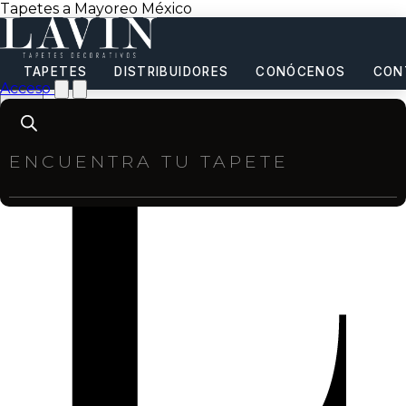
Tapetes a Mayoreo México
TAPETES
DISTRIBUIDORES
CONÓCENOS
CON
Acceso
Products
search