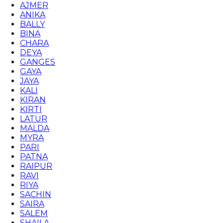
AJMER
ANIKA
BALLY
BINA
CHARA
DEYA
GANGES
GAYA
JAYA
KALI
KIRAN
KIRTI
LATUR
MALDA
MYRA
PARI
PATNA
RAIPUR
RAVI
RIYA
SACHIN
SAIRA
SALEM
SHAILA