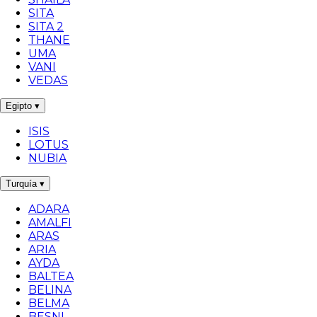
SITA
SITA 2
THANE
UMA
VANI
VEDAS
Egipto
▾
ISIS
LOTUS
NUBIA
Turquía
▾
ADARA
AMALFI
ARAS
ARIA
AYDA
BALTEA
BELINA
BELMA
BESNI