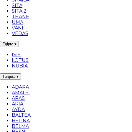
SITA
SITA 2
THANE
UMA
VANI
VEDAS
Egipto
▾
ISIS
LOTUS
NUBIA
Turquía
▾
ADARA
AMALFI
ARAS
ARIA
AYDA
BALTEA
BELINA
BELMA
BESNI