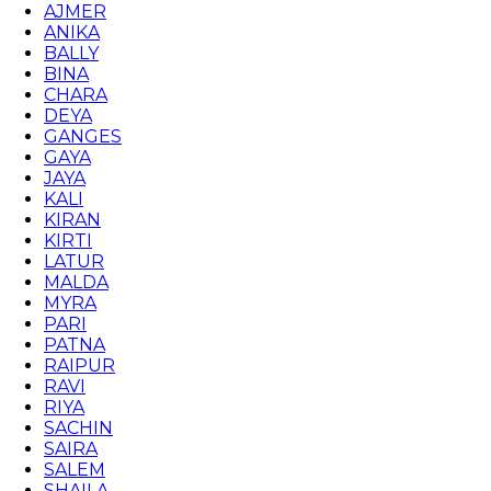
AJMER
ANIKA
BALLY
BINA
CHARA
DEYA
GANGES
GAYA
JAYA
KALI
KIRAN
KIRTI
LATUR
MALDA
MYRA
PARI
PATNA
RAIPUR
RAVI
RIYA
SACHIN
SAIRA
SALEM
SHAILA