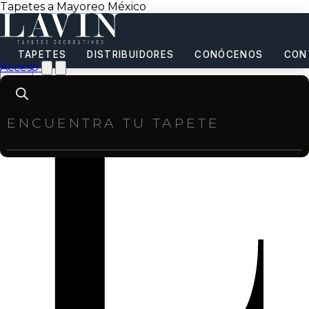
Tapetes a Mayoreo México
TAPETES
DISTRIBUIDORES
CONÓCENOS
CON
Acceso
Products
search