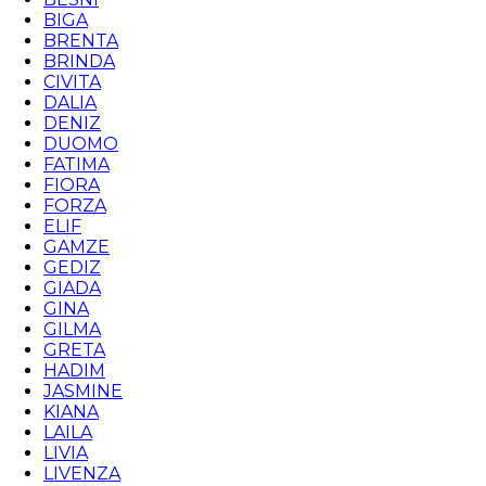
BIGA
BRENTA
BRINDA
CIVITA
DALIA
DENIZ
DUOMO
FATIMA
FIORA
FORZA
ELIF
GAMZE
GEDIZ
GIADA
GINA
GILMA
GRETA
HADIM
JASMINE
KIANA
LAILA
LIVIA
LIVENZA