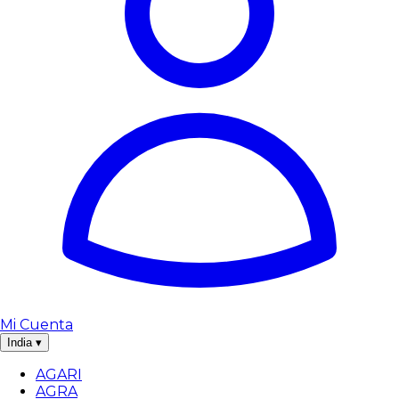
Mi Cuenta
India
▾
AGARI
AGRA