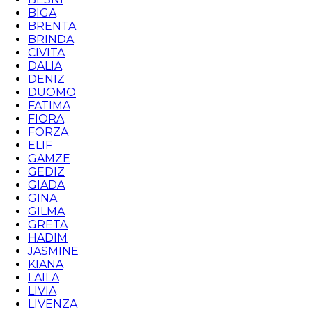
BIGA
BRENTA
BRINDA
CIVITA
DALIA
DENIZ
DUOMO
FATIMA
FIORA
FORZA
ELIF
GAMZE
GEDIZ
GIADA
GINA
GILMA
GRETA
HADIM
JASMINE
KIANA
LAILA
LIVIA
LIVENZA