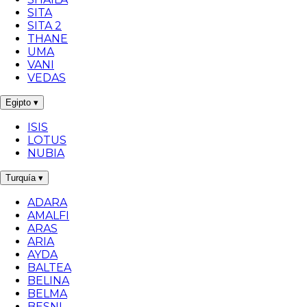
SITA
SITA 2
THANE
UMA
VANI
VEDAS
Egipto
▾
ISIS
LOTUS
NUBIA
Turquía
▾
ADARA
AMALFI
ARAS
ARIA
AYDA
BALTEA
BELINA
BELMA
BESNI