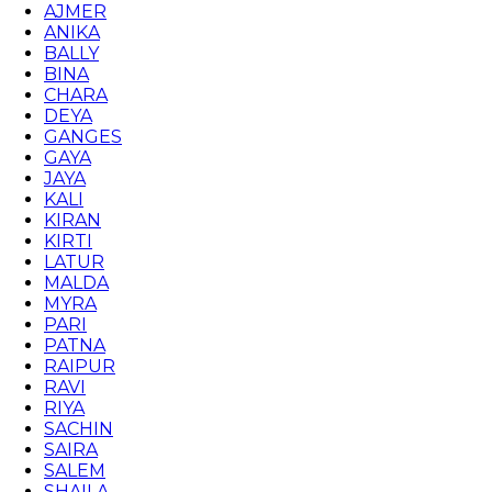
AJMER
ANIKA
BALLY
BINA
CHARA
DEYA
GANGES
GAYA
JAYA
KALI
KIRAN
KIRTI
LATUR
MALDA
MYRA
PARI
PATNA
RAIPUR
RAVI
RIYA
SACHIN
SAIRA
SALEM
SHAILA