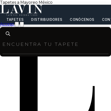
Tapetes a Mayoreo México
TAPETES
DISTRIBUIDORES
CONÓCENOS
CON
Acceso
Products
search