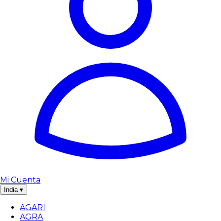
Mi Cuenta
India
▾
AGARI
AGRA