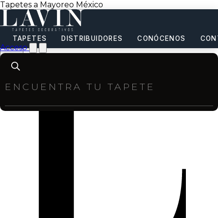
Tapetes a Mayoreo México
TAPETES
DISTRIBUIDORES
CONÓCENOS
CON
Acceso
Products
search