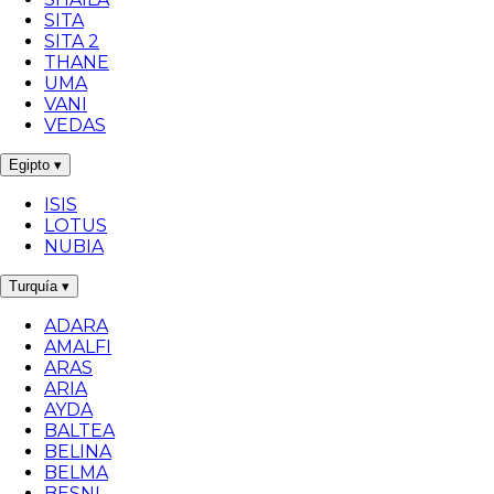
SITA
SITA 2
THANE
UMA
VANI
VEDAS
Egipto
▾
ISIS
LOTUS
NUBIA
Turquía
▾
ADARA
AMALFI
ARAS
ARIA
AYDA
BALTEA
BELINA
BELMA
BESNI