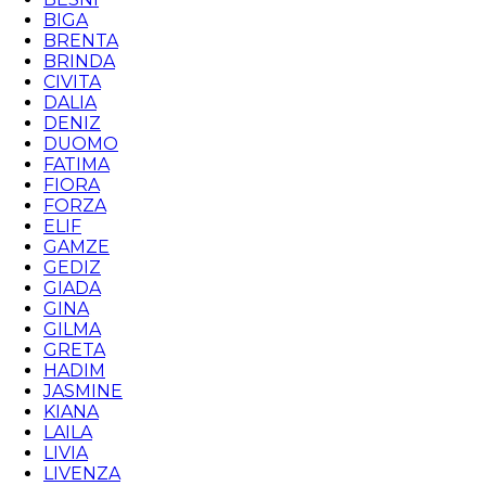
BIGA
BRENTA
BRINDA
CIVITA
DALIA
DENIZ
DUOMO
FATIMA
FIORA
FORZA
ELIF
GAMZE
GEDIZ
GIADA
GINA
GILMA
GRETA
HADIM
JASMINE
KIANA
LAILA
LIVIA
LIVENZA