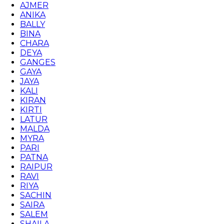
AJMER
ANIKA
BALLY
BINA
CHARA
DEYA
GANGES
GAYA
JAYA
KALI
KIRAN
KIRTI
LATUR
MALDA
MYRA
PARI
PATNA
RAIPUR
RAVI
RIYA
SACHIN
SAIRA
SALEM
SHAILA