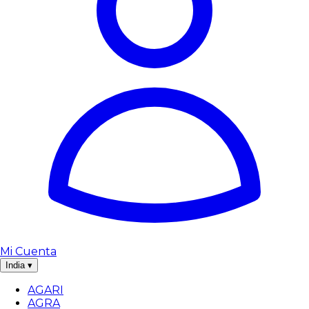
Mi Cuenta
India
▾
AGARI
AGRA