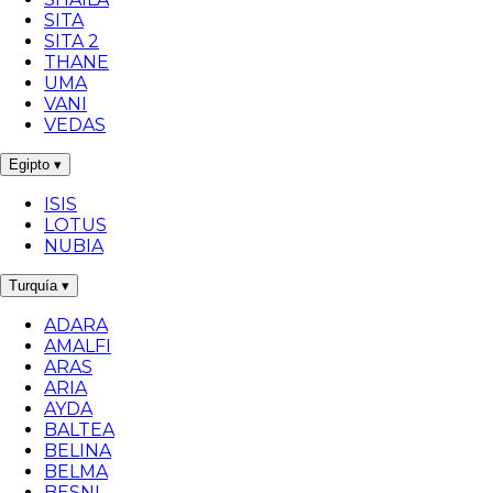
SITA
SITA 2
THANE
UMA
VANI
VEDAS
Egipto
▾
ISIS
LOTUS
NUBIA
Turquía
▾
ADARA
AMALFI
ARAS
ARIA
AYDA
BALTEA
BELINA
BELMA
BESNI