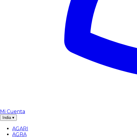
Mi Cuenta
India
▾
AGARI
AGRA