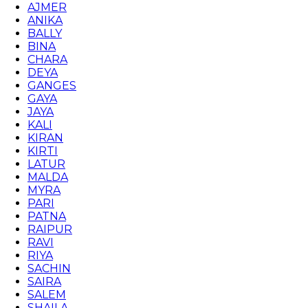
AJMER
ANIKA
BALLY
BINA
CHARA
DEYA
GANGES
GAYA
JAYA
KALI
KIRAN
KIRTI
LATUR
MALDA
MYRA
PARI
PATNA
RAIPUR
RAVI
RIYA
SACHIN
SAIRA
SALEM
SHAILA