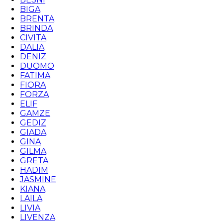
BIGA
BRENTA
BRINDA
CIVITA
DALIA
DENIZ
DUOMO
FATIMA
FIORA
FORZA
ELIF
GAMZE
GEDIZ
GIADA
GINA
GILMA
GRETA
HADIM
JASMINE
KIANA
LAILA
LIVIA
LIVENZA