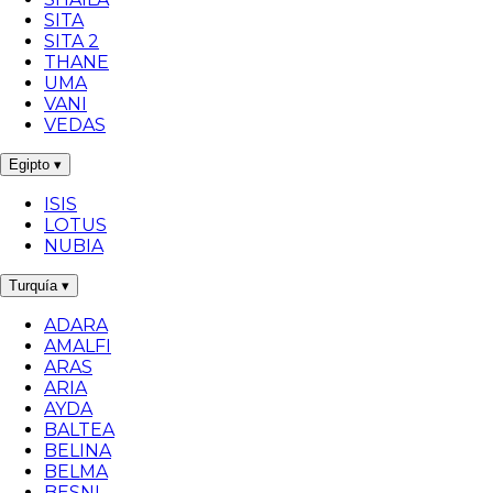
SITA
SITA 2
THANE
UMA
VANI
VEDAS
Egipto
▾
ISIS
LOTUS
NUBIA
Turquía
▾
ADARA
AMALFI
ARAS
ARIA
AYDA
BALTEA
BELINA
BELMA
BESNI