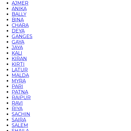
AJMER
ANIKA
BALLY
BINA
CHARA
DEYA
GANGES
GAYA
JAYA
KALI
KIRAN
KIRTI
LATUR
MALDA
MYRA
PARI
PATNA
RAIPUR
RAVI
RIYA
SACHIN
SAIRA
SALEM
SHAILA