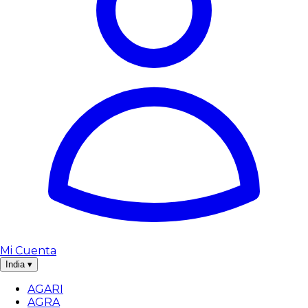
Mi Cuenta
India
▾
AGARI
AGRA