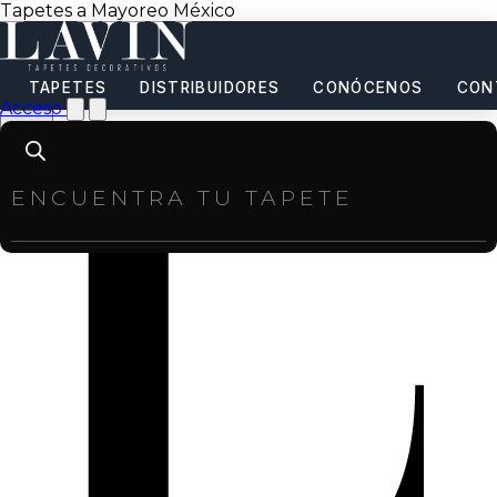
Tapetes a Mayoreo México
TAPETES
DISTRIBUIDORES
CONÓCENOS
CON
Acceso
Products
search