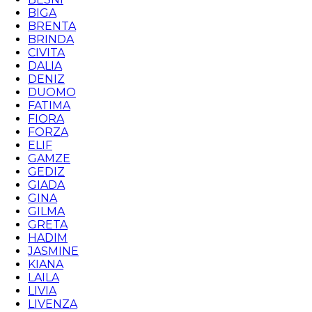
BIGA
BRENTA
BRINDA
CIVITA
DALIA
DENIZ
DUOMO
FATIMA
FIORA
FORZA
ELIF
GAMZE
GEDIZ
GIADA
GINA
GILMA
GRETA
HADIM
JASMINE
KIANA
LAILA
LIVIA
LIVENZA