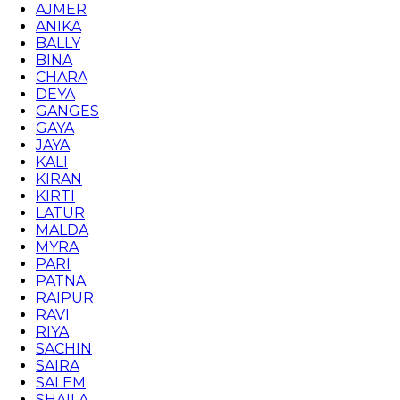
AJMER
ANIKA
BALLY
BINA
CHARA
DEYA
GANGES
GAYA
JAYA
KALI
KIRAN
KIRTI
LATUR
MALDA
MYRA
PARI
PATNA
RAIPUR
RAVI
RIYA
SACHIN
SAIRA
SALEM
SHAILA