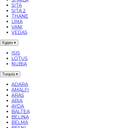
SITA
SITA 2
THANE
UMA
VANI
VEDAS
Egipto
▾
ISIS
LOTUS
NUBIA
Turquía
▾
ADARA
AMALFI
ARAS
ARIA
AYDA
BALTEA
BELINA
BELMA
BESNI