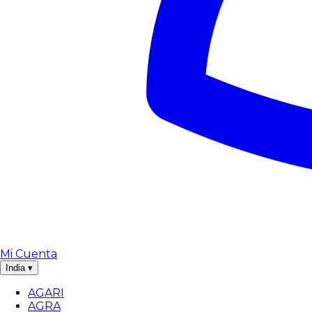
Mi Cuenta
India
▾
AGARI
AGRA