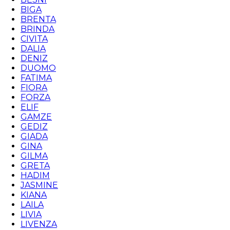
BIGA
BRENTA
BRINDA
CIVITA
DALIA
DENIZ
DUOMO
FATIMA
FIORA
FORZA
ELIF
GAMZE
GEDIZ
GIADA
GINA
GILMA
GRETA
HADIM
JASMINE
KIANA
LAILA
LIVIA
LIVENZA